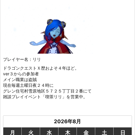
プレイヤー名：リリ
ドラゴンクエストＸ歴およそ４年ほど。
ver３からの参加者
メイン職業は盗賊
現在毎週土曜日夜２４時に
グレン住宅村雪原地区５７２５丁丁目２番にて
雑談プレイイベント「喫茶リリ」を営業中。
2026年8月
月
火
水
木
金
土
日