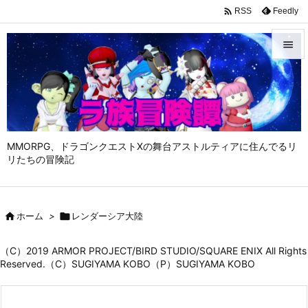

Feedly
RSS


メニュ

サイド

MMORPG、ドラゴンクエストⅩの舞台アストルティアに住んでるリ
前へ
リたちの冒険記

次へ


ホーム
>

レンダーシア大陸
検索
（C）2019 ARMOR PROJECT/BIRD STUDIO/SQUARE ENIX All Rights
Reserved.（C）SUGIYAMA KOBO（P）SUGIYAMA KOBO