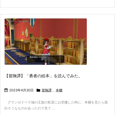
【冒険譚】「勇者の絵本」を読んでみた。

2023年4月30日

冒険譚
,
本棚
グランゼドーラ城の王族の私室にお邪魔した時に、本棚を見たら面
白そうなものがあったので見て ...