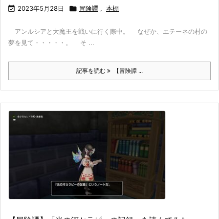

2023年5月28日

冒険譚
,
本棚
アンルシアと大魔王を戦いに行く際中。 なぜか、エテーネの村の
夢を見て・・・・・。 そ ...
記事を読む
【冒険譚 ...