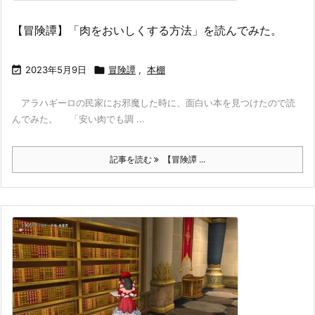
【冒険譚】「肉をおいしくする方法」を読んでみた。

2023年5月9日

冒険譚
,
本棚
アラハギーロの民家にお邪魔した時に、面白い本を見つけたので読
んでみた。 「安い肉でも調 ...
記事を読む
【冒険譚 ...