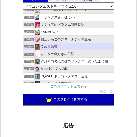
デコとギュッとどわこ♪のドラクエ10冒険日記
1062位
テキトーに歩くアストルティア
1063位
トランクスさいほうcom
1064位
ソフィアのドラクエ冒険日誌
1065位
TSUMUGIX
1066位
稲上いちごのアストルティア生活
1067位
ラ族冒険譚
1068位
どこかの鳥好きの日記
1069位
緋月ネコのほのぼのドラクエ日誌（たまに他のことも書いてます)
1070位
それゆけ テッカ団！
1071位
DQWEB ドラゴンクエスト速報
1072位
あめれぃ複垢備忘録
1073位
このカテゴリを全て表示
ネプルルステーション DQ10
1074位
参加する
アリアドネからのお便り『Aria de nouvelles』
1075位
このブログに投票する
広告