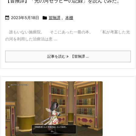
【冒険譚】「光の河セラピーの記録」を読んでみた。

2023年5月18日

冒険譚
,
本棚
誰もいない施療院。 そこにあった一冊の本。 「私が考案した光
の河を利用した治療法は患 ...
記事を読む
【冒険譚 ...