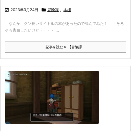

2023年3月24日

冒険譚
,
本棚
なんか、クソ長いタイトルの本があったので読んでみた！ 「そろ
そろ告白したいけど・・・・ ...
記事を読む
【冒険譚 ...