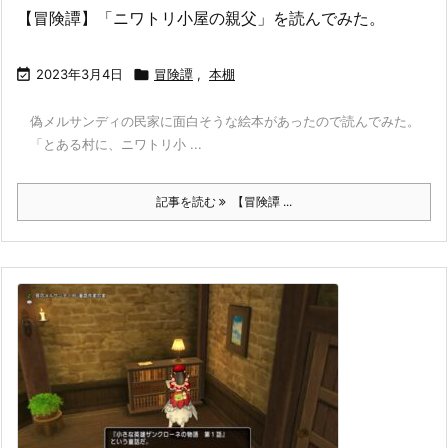
【冒険譚】「ニワトリ小屋の親父」を読んでみた。

2023年3月4日

冒険譚
,
本棚
偽メルサンディの民家に面白そうな絵本があったので読んでみた。
「とある村に、ニワトリ小 ...
記事を読む
【冒険譚 ...