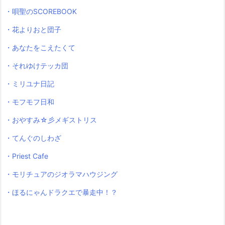
・唄聖のSCOREBOOK
・花よりおと団子
・あなたをこえたくて
・それゆけテッカ団
・ミリユナ日記
・モフモフ日和
・おやすみ☆彡メギストリス
・てんぐのしわざ
・Priest Cafe
・モリチュアのジオラマハウジング
・ほるにゃんドラクエで暴走中！？