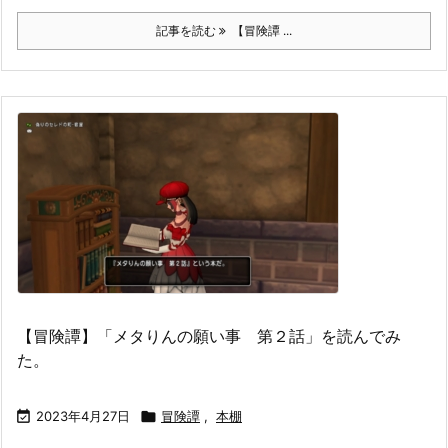
記事を読む
【冒険譚 ...
【冒険譚】「メタりんの願い事 第２話」を読んでみ
た。

2023年4月27日

冒険譚
,
本棚