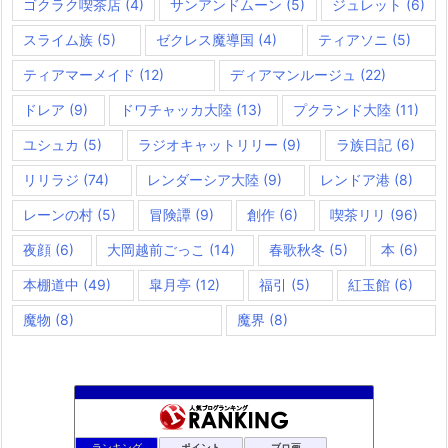
ゴクラク喫茶店
(4)
サンアンドムーン
(5)
ジュレット
(6)
スライム族
(5)
ゼクレス魔導国
(4)
ティアソニ
(5)
ティアマーメイド
(12)
ディアマンルージュ
(22)
ドレア
(9)
ドワチャッカ大陸
(13)
プクランド大陸
(11)
ユシュカ
(5)
ラジオキャットリリー
(9)
ラ族日記
(6)
リリラジ
(74)
レンダーシア大陸
(9)
レンドア港
(8)
レーンの村
(5)
冒険譚
(9)
創作
(6)
喫茶リリ
(96)
夜顔
(6)
大岡越前ごっこ
(14)
春歌秋冬
(5)
本
(6)
本棚道中
(49)
皐月亭
(12)
福引
(5)
紅玉館
(6)
魔物
(8)
魔界
(8)
ドラクエ10ラウラの日常とチーム運営ブログ
1061位
ランキング
ポイント
ブロ画