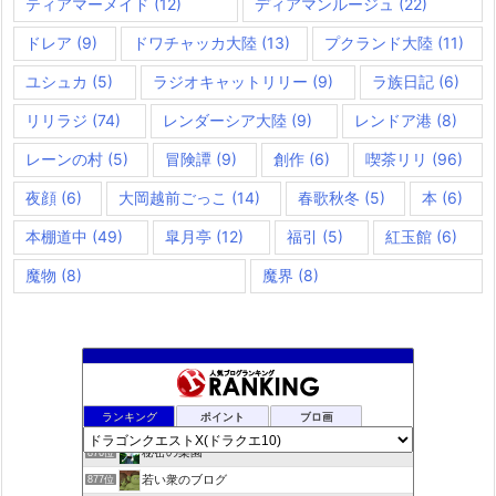
ティアマーメイド
(12)
ディアマンルージュ
(22)
ドレア
(9)
ドワチャッカ大陸
(13)
プクランド大陸
(11)
ユシュカ
(5)
ラジオキャットリリー
(9)
ラ族日記
(6)
リリラジ
(74)
レンダーシア大陸
(9)
レンドア港
(8)
レーンの村
(5)
冒険譚
(9)
創作
(6)
喫茶リリ
(96)
夜顔
(6)
大岡越前ごっこ
(14)
春歌秋冬
(5)
本
(6)
本棚道中
(49)
皐月亭
(12)
福引
(5)
紅玉館
(6)
魔物
(8)
魔界
(8)
夢路電信草紙
874位
ランキング
ポイント
ブロ画
ドラクエＸプラス
875位
秘密の楽園
876位
若い衆のブログ
877位