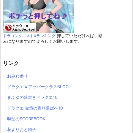
押していただければ、励
ドラゴンクエストXランキング
みになりますのでよろしくお願いします。
リンク
・おみわ参り
・ドラクエ☆アッパークラスBLOG
・まふゆの落書きドラクエ10
・ドラクエ 金策の寄り道ぱへ10
・唄聖のSCOREBOOK
・花よりおと団子