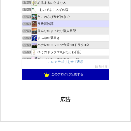
めるまるのとまり木
878位
- おいでよ！ネギの森
879位
たこわさびサビ抜きで
880位
ラ族冒険譚
881位
りんりのまったり盗人日記
882位
まふゆの落書き
883位
ハナレのコツコツ金策 forドラクエX
884位
ゆうのドラクエXふわふわ日記
885位
ダメジャないでスカじゃーにー！
886位
このカテゴリを全て表示
あずにゃんの毎日がドラクエブログ
887位
参加する
ドラクエ10 ぱふぱふ日記
888位
このブログに投票する
広告