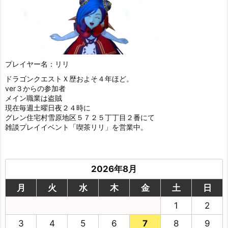
プレイヤー名：リリ
ドラゴンクエストＸ歴およそ４年ほど。
ver３からの参加者
メイン職業は盗賊
現在毎週土曜日夜２４時に
グレン住宅村雪原地区５７２５丁丁目２番にて
雑談プレイイベント「喫茶リリ」を営業中。
2026年8月
月
火
水
木
金
土
日
1
2
3
4
5
6
7
8
9