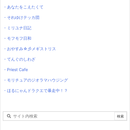
・あなたをこえたくて
・それゆけテッカ団
・ミリユナ日記
・モフモフ日和
・おやすみ☆彡メギストリス
・てんぐのしわざ
・Priest Cafe
・モリチュアのジオラマハウジング
・ほるにゃんドラクエで暴走中！？