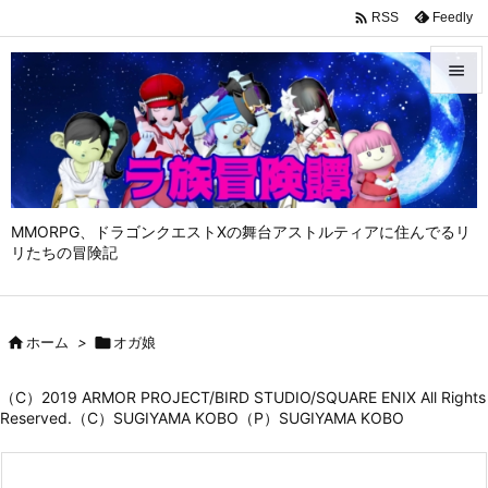

Feedly
RSS


メニュ

サイド

MMORPG、ドラゴンクエストⅩの舞台アストルティアに住んでるリ
前へ
リたちの冒険記

次へ


ホーム
>

オガ娘
検索
（C）2019 ARMOR PROJECT/BIRD STUDIO/SQUARE ENIX All Rights
Reserved.（C）SUGIYAMA KOBO（P）SUGIYAMA KOBO