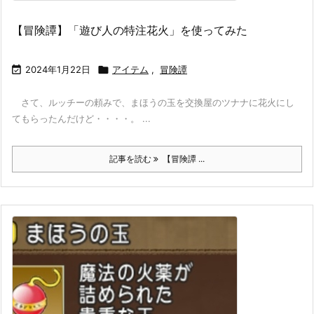
【冒険譚】「遊び人の特注花火」を使ってみた

2024年1月22日

アイテム
,
冒険譚
さて、ルッチーの頼みで、まほうの玉を交換屋のツナナに花火にし
てもらったんだけど・・・・。 ...
記事を読む
【冒険譚 ...