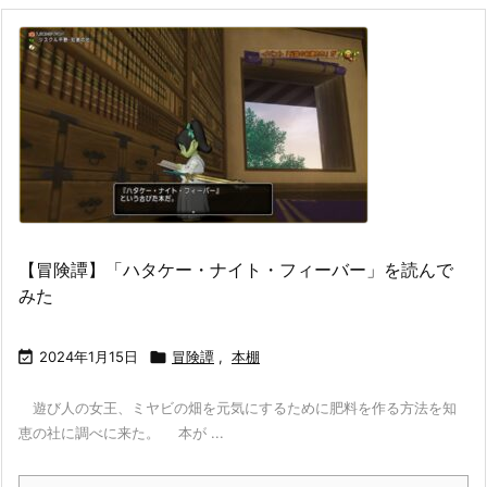
【冒険譚】「ハタケー・ナイト・フィーバー」を読んで
みた

2024年1月15日

冒険譚
,
本棚
遊び人の女王、ミヤビの畑を元気にするために肥料を作る方法を知
恵の社に調べに来た。 本が ...