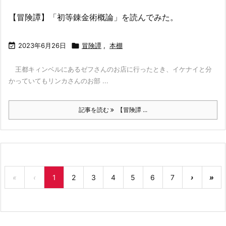
【冒険譚】「初等錬金術概論」を読んでみた。

2023年6月26日

冒険譚
,
本棚
王都キィンベルにあるゼフさんのお店に行ったとき、イケナイと分
かっていてもリンカさんのお部 ...
記事を読む
【冒険譚 ...
«
‹
1
2
3
4
5
6
7
›
»