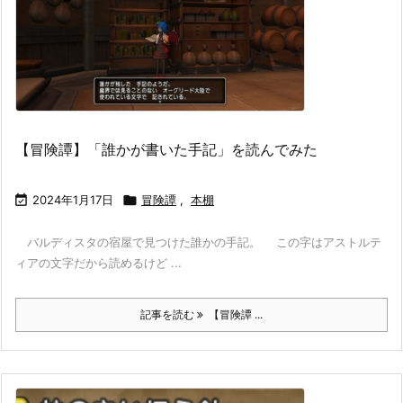
【冒険譚】「誰かが書いた手記」を読んでみた

2024年1月17日

冒険譚
,
本棚
バルディスタの宿屋で見つけた誰かの手記。 この字はアストルテ
ィアの文字だから読めるけど ...
記事を読む
【冒険譚 ...