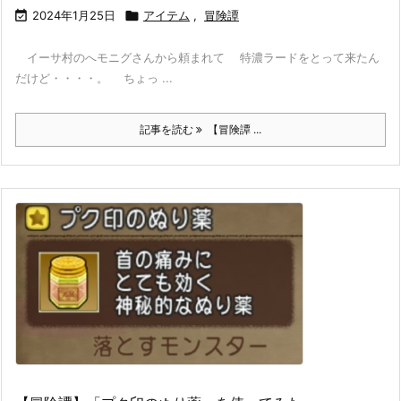

2024年1月25日

アイテム
,
冒険譚
イーサ村のへモニグさんから頼まれて 特濃ラードをとって来たん
だけど・・・・。 ちょっ ...
記事を読む
【冒険譚 ...