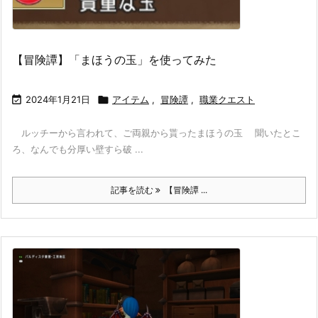
【冒険譚】「まほうの玉」を使ってみた

2024年1月21日

アイテム
,
冒険譚
,
職業クエスト
ルッチーから言われて、ご両親から貰ったまほうの玉 聞いたとこ
ろ、なんでも分厚い壁すら破 ...
記事を読む
【冒険譚 ...