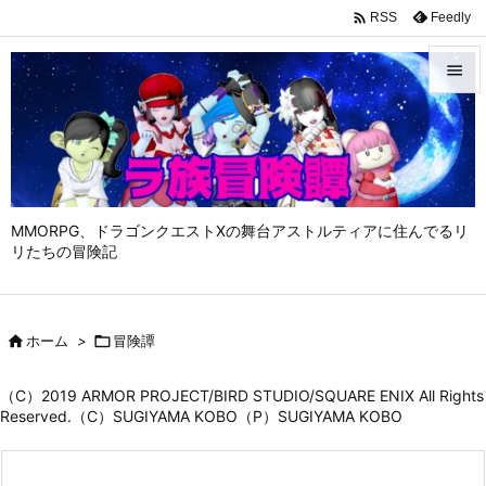

Feedly
RSS


メニュ

サイド

MMORPG、ドラゴンクエストⅩの舞台アストルティアに住んでるリ
前へ
リたちの冒険記

次へ


ホーム
>

冒険譚
検索
（C）2019 ARMOR PROJECT/BIRD STUDIO/SQUARE ENIX All Rights
Reserved.（C）SUGIYAMA KOBO（P）SUGIYAMA KOBO