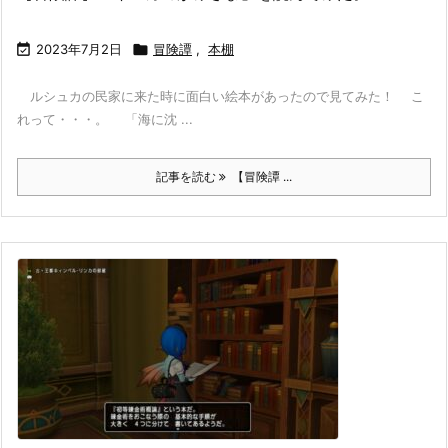

2023年7月2日

冒険譚
,
本棚
ルシュカの民家に来た時に面白い絵本があったので見てみた！ こ
れって・・・。 「海に沈 ...
記事を読む
【冒険譚 ...