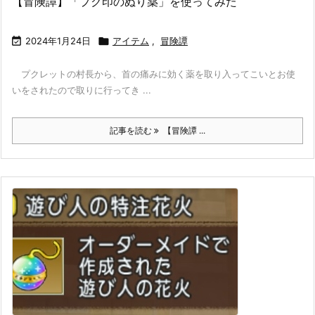
【冒険譚】「プク印のぬり薬」を使ってみた

2024年1月24日

アイテム
,
冒険譚
プクレットの村長から、首の痛みに効く薬を取り入ってこいとお使
いをされたので取りに行ってき ...
記事を読む
【冒険譚 ...