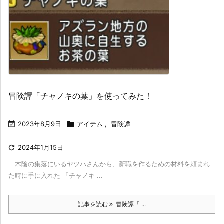
冒険譚「チャノキの葉」を使ってみた！

2023年8月9日

アイテム
,
冒険譚

2024年1月15日
木陰の集落にいるヤツハさんから、新職を作るための材料を頼まれ
た時に手に入れた 「チャノキ ...
記事を読む
冒険譚「 ...