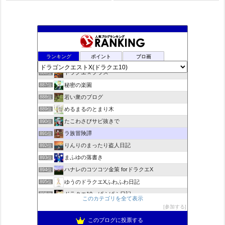
夢路電信草紙
884位
ランキング
ポイント
ブロ画
ドラクエ10ぱふぱふの向こう側
885位
ドラクエＸプラス
886位
秘密の楽園
887位
若い衆のブログ
888位
めるまるのとまり木
889位
たこわさびサビ抜きで
890位
ラ族冒険譚
891位
りんりのまったり盗人日記
892位
まふゆの落書き
893位
ハナレのコツコツ金策 forドラクエX
894位
ゆうのドラクエXふわふわ日記
895位
ドラクエ10 ぱふぱふ日記
896位
このカテゴリを全て表示
不思議の国のドラクエ10ブログ2
897位
参加する
もきゅブロ
898位
このブログに投票する