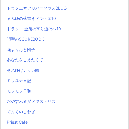
・ドラクエ☆アッパークラスBLOG
・まふゆの落書きドラクエ10
・ドラクエ 金策の寄り道ぱへ10
・唄聖のSCOREBOOK
・花よりおと団子
・あなたをこえたくて
・それゆけテッカ団
・ミリユナ日記
・モフモフ日和
・おやすみ☆彡メギストリス
・てんぐのしわざ
・Priest Cafe