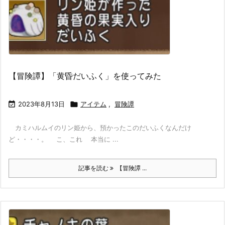
【冒険譚】「黄昏だいふく」を使ってみた

2023年8月13日

アイテム
,
冒険譚
カミハルムイのリン姫から、預かったこのだいふくなんだけ
ど・・・・。 こ、これ 本当に ...
記事を読む
【冒険譚 ...