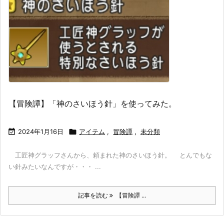
【冒険譚】「神のさいほう針」を使ってみた。

2024年1月16日

アイテム
,
冒険譚
,
未分類
工匠神グラッフさんから、頼まれた神のさいほう針。 とんでもな
い針みたいなんですが・・・ ...
記事を読む
【冒険譚 ...