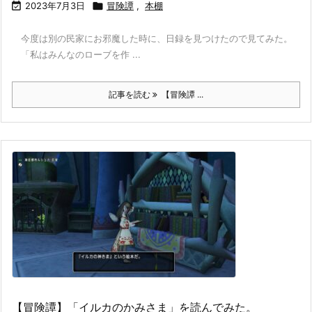

2023年7月3日

冒険譚
,
本棚
今度は別の民家にお邪魔した時に、日録を見つけたので見てみた。
「私はみんなのローブを作 ...
記事を読む
【冒険譚 ...
【冒険譚】「イルカのかみさま」を読んでみた。