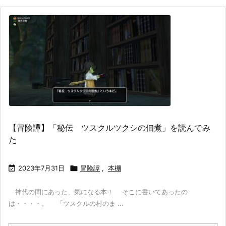
【冒険譚】「秘伝 ツスクルツクシの佃煮」を読んでみ
た

2023年7月31日

冒険譚
,
本棚
神代の間にあった、気になる本！ そこに書いてあったの
は・・・・。 「ツスクルの村のま ...