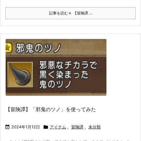
記事を読む
【冒険譚 ...
【冒険譚】「邪鬼のツノ」を使ってみた

2024年1月12日

アイテム
,
冒険譚
,
未分類