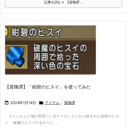
記事を読む
【冒険譚 ...
【冒険譚】「紺碧のヒスイ」を使ってみた

2024年1月14日

アイテム
,
冒険譚
カミハルムイ城の茶室にいるチャセンさんから頼まれた紺碧のヒス
イ 破魔のヒスイのまわりに ...