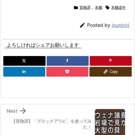

冒険譚
,
本棚

本棚道中

Posted by
Izumiriri
よろしければシェアお願いします
Copy

Next
【冒険譚】「ブロックアワビ」を使ってみ
た！