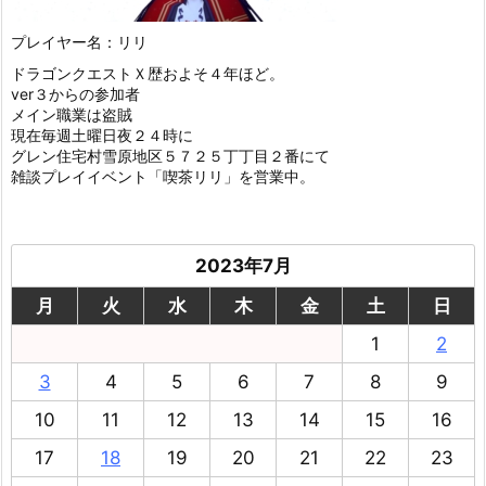
プレイヤー名：リリ
ドラゴンクエストＸ歴およそ４年ほど。
ver３からの参加者
メイン職業は盗賊
現在毎週土曜日夜２４時に
グレン住宅村雪原地区５７２５丁丁目２番にて
雑談プレイイベント「喫茶リリ」を営業中。
2023年7月
月
火
水
木
金
土
日
1
2
3
4
5
6
7
8
9
10
11
12
13
14
15
16
17
18
19
20
21
22
23