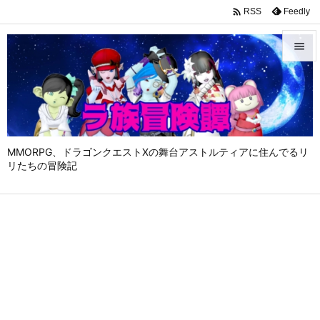

Feedly
RSS


メニュ

サイド

MMORPG、ドラゴンクエストⅩの舞台アストルティアに住んでるリ
前へ
リたちの冒険記

次へ

検索