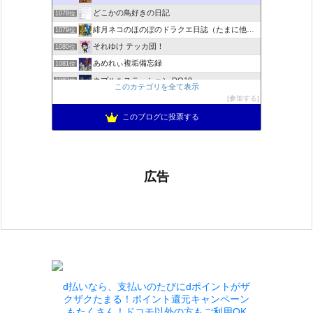
どこかの鳥好きの日記
1078位
緋月ネコのほのぼのドラクエ日誌（たまに他のことも書いてます)
1079位
それゆけ テッカ団！
1080位
あめれぃ複垢備忘録
1081位
ネプルルステーション DQ10
1082位
このカテゴリを全て表示
アリアドネからのお便り『Aria de nouvelles』
1083位
参加する
ぽんこつゲーマーのひみつきち
1084位
このブログに投票する
広告
d払いなら、支払いのたびにdポイントがザ
クザクたまる！ポイント還元キャンペーン
もたくさん！ドコモ以外の方もご利用OK