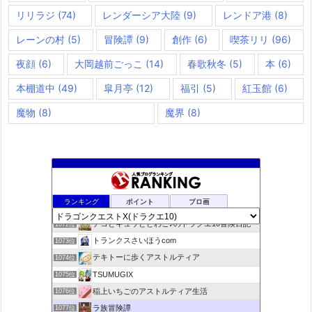
リリラジ
(74)
レンダーシア大陸
(9)
レンドア港
(8)
レーンの村
(5)
冒険譚
(9)
創作
(6)
喫茶リリ
(96)
夜顔
(6)
大岡越前ごっこ
(14)
春歌秋冬
(5)
本
(6)
本棚道中
(49)
皐月亭
(12)
福引
(5)
紅玉館
(6)
魔物
(8)
魔界
(8)
咲くやこのはな
1070位
ランキング
ポイント
ブロ画
ドラクエ10ラウラの日常とチーム運営ブログ
1071位
デコとギュッとどわこ♪のドラクエ10冒険日記
1072位
トランクスさいほうcom
1073位
テキトーに歩くアストルティア
1074位
TSUMUGIX
1075位
稲上いちごのアストルティア生活
1076位
ラ族冒険譚
1077位