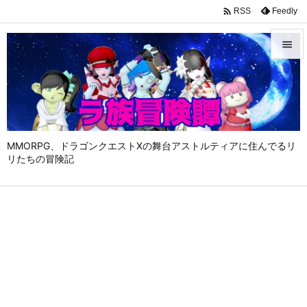

Feedly
RSS


メニュ

サイド

MMORPG、ドラゴンクエストⅩの舞台アストルティアに住んでるリ
前へ
リたちの冒険記

次へ

検索