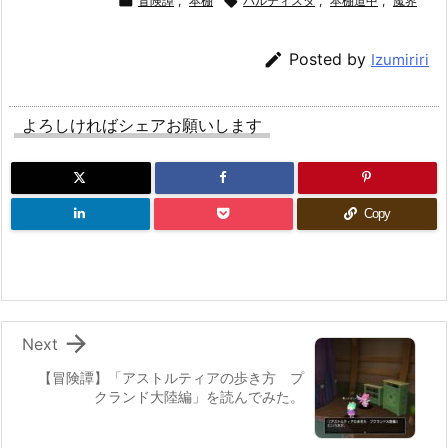

冒険譚
,
本棚

バルディスタ
,
本棚道中
,
魔界

Posted by
Izumiriri
よろしければシェアお願いします
Copy

Next
【冒険譚】「アストルティアの歩き方 プ
クランド大陸編」を読んでみた。