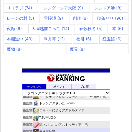
リリラジ
(74)
レンダーシア大陸
(9)
レンドア港
(8)
レーンの村
(5)
冒険譚
(9)
創作
(6)
喫茶リリ
(96)
夜顔
(6)
大岡越前ごっこ
(14)
春歌秋冬
(5)
本
(6)
本棚道中
(49)
皐月亭
(12)
福引
(5)
紅玉館
(6)
魔物
(8)
魔界
(8)
咲くやこのはな
1078位
ランキング
ポイント
ブロ画
ドラクエ10ラウラの日常とチーム運営ブログ
1079位
デコとギュッとどわこ♪のドラクエ10冒険日記
1080位
トランクスさいほうcom
1081位
テキトーに歩くアストルティア
1082位
TSUMUGIX
1083位
稲上いちごのアストルティア生活
1084位
ラ族冒険譚
1085位