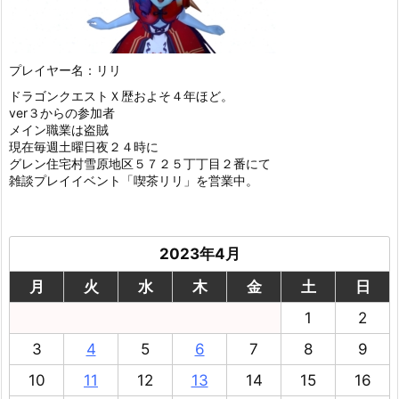
プレイヤー名：リリ
ドラゴンクエストＸ歴およそ４年ほど。
ver３からの参加者
メイン職業は盗賊
現在毎週土曜日夜２４時に
グレン住宅村雪原地区５７２５丁丁目２番にて
雑談プレイイベント「喫茶リリ」を営業中。
2023年4月
月
火
水
木
金
土
日
1
2
3
4
5
6
7
8
9
10
11
12
13
14
15
16