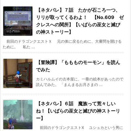
【ネタバレ】７話 たかが石ころ一つ、
リリが取ってくるわよ！ 【No.609 ゼ
クレスへの関所】【いばらの巫女と滅び
の神ストーリー】
前回のドラゴンクエストＸ 元の体に戻るために、大審問を開ける
ために。 私た ...
【冒険譚】「ももものモーモン」を読ん
でみた
カミハルムイの古本屋に、一冊の絵本があったので
読んでみた。 「まんまるお月さまの ...
【ネタバレ】６話 魔族って荒々しい
ね！【いばらの巫女と滅びの神ストーリ
ー】
前回のドラゴンクエストX ユシュカという男に