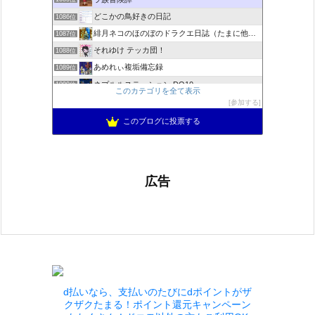
どこかの鳥好きの日記
1086位
緋月ネコのほのぼのドラクエ日誌（たまに他のことも書いてます)
1087位
それゆけ テッカ団！
1088位
あめれぃ複垢備忘録
1089位
ネプルルステーション DQ10
1090位
このカテゴリを全て表示
アリアドネからのお便り『Aria de nouvelles』
1091位
参加する
ぽんこつゲーマーのひみつきち
1092位
このブログに投票する
広告
d払いなら、支払いのたびにdポイントがザ
クザクたまる！ポイント還元キャンペーン