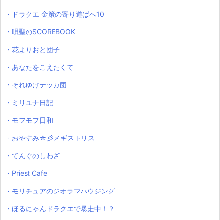
・ドラクエ 金策の寄り道ぱへ10
・唄聖のSCOREBOOK
・花よりおと団子
・あなたをこえたくて
・それゆけテッカ団
・ミリユナ日記
・モフモフ日和
・おやすみ☆彡メギストリス
・てんぐのしわざ
・Priest Cafe
・モリチュアのジオラマハウジング
・ほるにゃんドラクエで暴走中！？