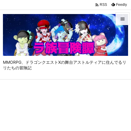

Feedly
RSS


メニュ

サイド

MMORPG、ドラゴンクエストⅩの舞台アストルティアに住んでるリ
前へ
リたちの冒険記

次へ

検索