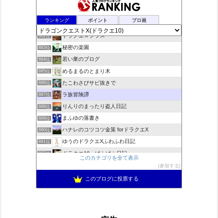
夢路電信草紙
880位
ランキング
ポイント
ブロ画
ドラクエ10ぱふぱふの向こう側
881位
ドラクエＸプラス
882位
秘密の楽園
883位
若い衆のブログ
884位
めるまるのとまり木
885位
たこわさびサビ抜きで
886位
ラ族冒険譚
887位
りんりのまったり盗人日記
888位
まふゆの落書き
889位
ハナレのコツコツ金策 forドラクエX
890位
ゆうのドラクエXふわふわ日記
891位
ドラクエ10 ぱふぱふ日記
892位
このカテゴリを全て表示
不思議の国のドラクエ10ブログ2
893位
参加する
ぱーりーのパーリーピーポー！
894位
このブログに投票する