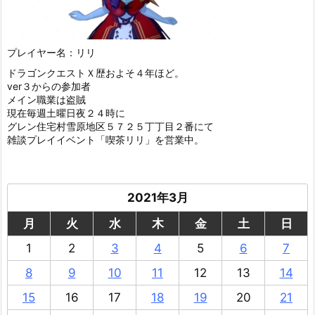
プレイヤー名：リリ
ドラゴンクエストＸ歴およそ４年ほど。
ver３からの参加者
メイン職業は盗賊
現在毎週土曜日夜２４時に
グレン住宅村雪原地区５７２５丁丁目２番にて
雑談プレイイベント「喫茶リリ」を営業中。
2021年3月
月
火
水
木
金
土
日
1
2
3
4
5
6
7
8
9
10
11
12
13
14
15
16
17
18
19
20
21