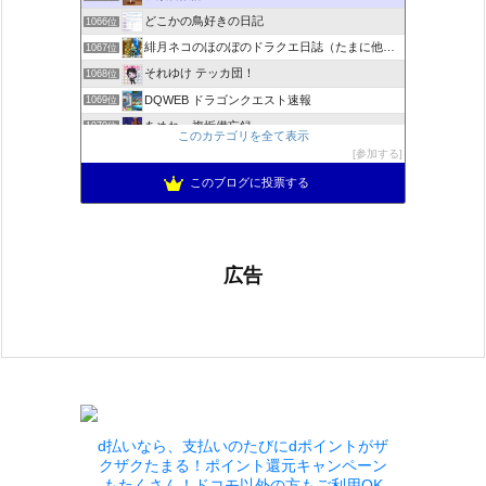
どこかの鳥好きの日記
1066位
緋月ネコのほのぼのドラクエ日誌（たまに他のことも書いてます)
1067位
それゆけ テッカ団！
1068位
DQWEB ドラゴンクエスト速報
1069位
あめれぃ複垢備忘録
1070位
このカテゴリを全て表示
ネプルルステーション DQ10
1071位
参加する
アリアドネからのお便り『Aria de nouvelles』
1072位
このブログに投票する
広告
d払いなら、支払いのたびにdポイントがザ
クザクたまる！ポイント還元キャンペーン
もたくさん！ドコモ以外の方もご利用OK