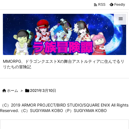

Feedly
RSS


メニュ

サイド

MMORPG、ドラゴンクエストⅩの舞台アストルティアに住んでるリ
前へ
リたちの冒険記

次へ


ホーム
>

2021年3月10日
検索
（C）2019 ARMOR PROJECT/BIRD STUDIO/SQUARE ENIX All Rights
Reserved.（C）SUGIYAMA KOBO（P）SUGIYAMA KOBO