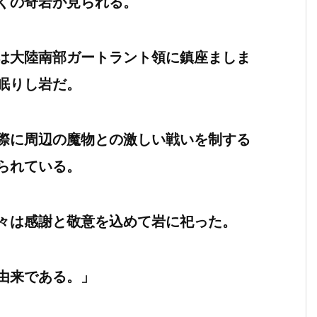
くの奇岩が見られる。
は大陸南部ガートラント領に鎮座ましま
眠りし岩だ。
際に周辺の魔物との激しい戦いを制する
られている。
々は感謝と敬意を込めて岩に祀った。
由来である。」