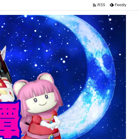

Feedly
RSS