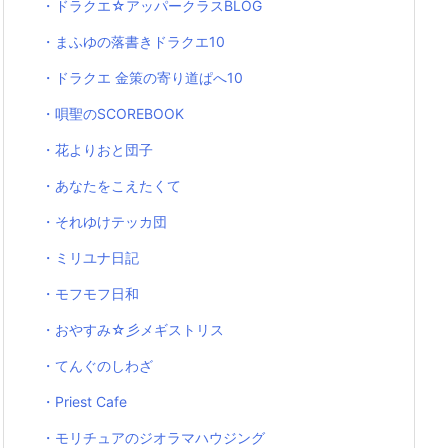
・ドラクエ☆アッパークラスBLOG
・まふゆの落書きドラクエ10
・ドラクエ 金策の寄り道ぱへ10
・唄聖のSCOREBOOK
・花よりおと団子
・あなたをこえたくて
・それゆけテッカ団
・ミリユナ日記
・モフモフ日和
・おやすみ☆彡メギストリス
・てんぐのしわざ
・Priest Cafe
・モリチュアのジオラマハウジング