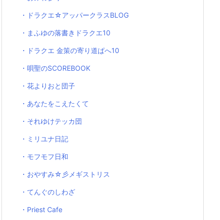
・ドラクエ☆アッパークラスBLOG
・まふゆの落書きドラクエ10
・ドラクエ 金策の寄り道ぱへ10
・唄聖のSCOREBOOK
・花よりおと団子
・あなたをこえたくて
・それゆけテッカ団
・ミリユナ日記
・モフモフ日和
・おやすみ☆彡メギストリス
・てんぐのしわざ
・Priest Cafe