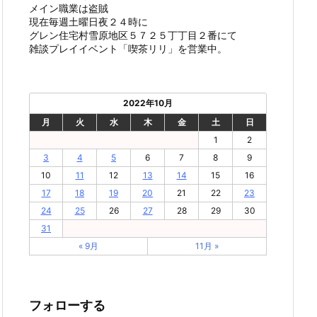
メイン職業は盗賊
現在毎週土曜日夜２４時に
グレン住宅村雪原地区５７２５丁丁目２番にて
雑談プレイイベント「喫茶リリ」を営業中。
2022年10月
月
火
水
木
金
土
日
1
2
3
4
5
6
7
8
9
10
11
12
13
14
15
16
17
18
19
20
21
22
23
24
25
26
27
28
29
30
31
« 9月
11月 »
フォローする