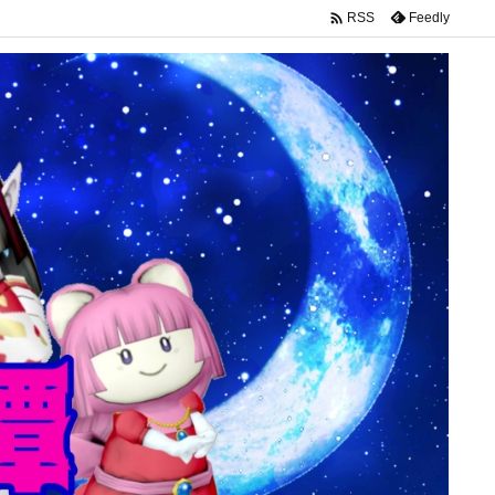

Feedly
RSS