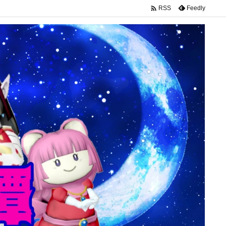

Feedly
RSS