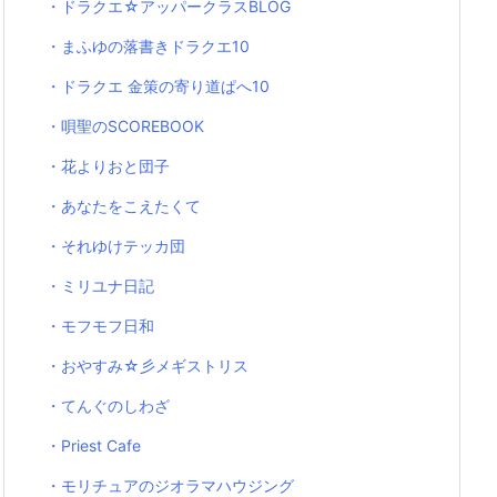
・ドラクエ☆アッパークラスBLOG
・まふゆの落書きドラクエ10
・ドラクエ 金策の寄り道ぱへ10
・唄聖のSCOREBOOK
・花よりおと団子
・あなたをこえたくて
・それゆけテッカ団
・ミリユナ日記
・モフモフ日和
・おやすみ☆彡メギストリス
・てんぐのしわざ
・Priest Cafe
・モリチュアのジオラマハウジング