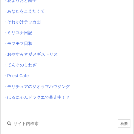
・花よりおと団子
・あなたをこえたくて
・それゆけテッカ団
・ミリユナ日記
・モフモフ日和
・おやすみ☆彡メギストリス
・てんぐのしわざ
・Priest Cafe
・モリチュアのジオラマハウジング
・ほるにゃんドラクエで暴走中！？