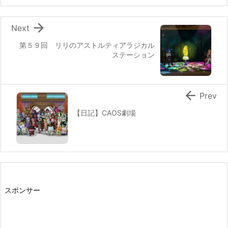

Next
第５９回 リリのアストルティアラジカル
ステーション

Prev
【日記】CAOS劇場
スポンサー