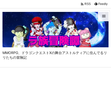

Feedly
RSS


メニュ

サイド

MMORPG、ドラゴンクエストⅩの舞台アストルティアに住んでるリ
前へ
リたちの冒険記

次へ

検索