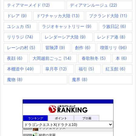
ティアマーメイド
(12)
ディアマンルージュ
(22)
ドレア
(9)
ドワチャッカ大陸
(13)
プクランド大陸
(11)
ユシュカ
(5)
ラジオキャットリリー
(9)
ラ族日記
(6)
リリラジ
(74)
レンダーシア大陸
(9)
レンドア港
(8)
レーンの村
(5)
冒険譚
(9)
創作
(6)
喫茶リリ
(96)
夜顔
(6)
大岡越前ごっこ
(14)
春歌秋冬
(5)
本
(6)
本棚道中
(49)
皐月亭
(12)
福引
(5)
紅玉館
(6)
魔物
(8)
魔界
(8)
夢路電信草紙
882位
ランキング
ポイント
ブロ画
ドラクエ10ぱふぱふの向こう側
883位
ドラクエＸプラス
884位
秘密の楽園
885位