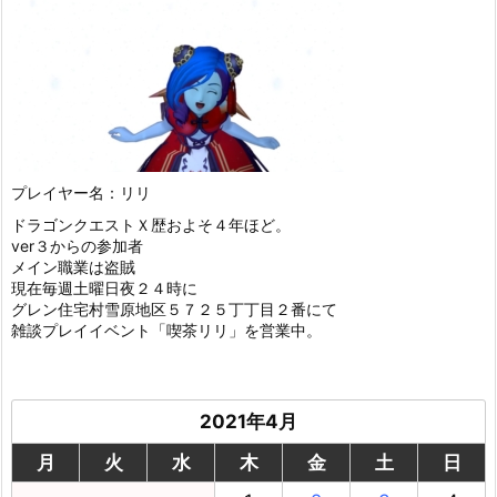
プレイヤー名：リリ
ドラゴンクエストＸ歴およそ４年ほど。
ver３からの参加者
メイン職業は盗賊
現在毎週土曜日夜２４時に
グレン住宅村雪原地区５７２５丁丁目２番にて
雑談プレイイベント「喫茶リリ」を営業中。
2021年4月
月
火
水
木
金
土
日