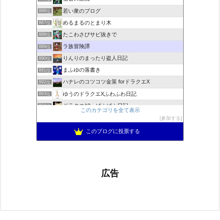
若い衆のブログ
886位
めるまるのとまり木
887位
たこわさびサビ抜きで
888位
ラ族冒険譚
889位
りんりのまったり盗人日記
890位
まふゆの落書き
891位
ハナレのコツコツ金策 forドラクエX
892位
ゆうのドラクエXふわふわ日記
893位
ドラクエ10 ぱふぱふ日記
894位
このカテゴリを全て表示
不思議の国のドラクエ10ブログ2
895位
参加する
もきゅブロ
896位
このブログに投票する
広告