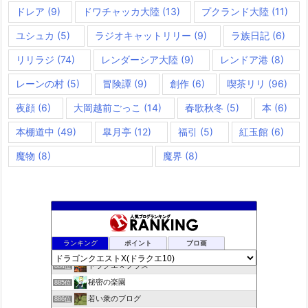
ドレア
(9)
ドワチャッカ大陸
(13)
プクランド大陸
(11)
ユシュカ
(5)
ラジオキャットリリー
(9)
ラ族日記
(6)
リリラジ
(74)
レンダーシア大陸
(9)
レンドア港
(8)
レーンの村
(5)
冒険譚
(9)
創作
(6)
喫茶リリ
(96)
夜顔
(6)
大岡越前ごっこ
(14)
春歌秋冬
(5)
本
(6)
本棚道中
(49)
皐月亭
(12)
福引
(5)
紅玉館
(6)
魔物
(8)
魔界
(8)
夢路電信草紙
882位
ランキング
ポイント
ブロ画
ドラクエ10ぱふぱふの向こう側
883位
ドラクエＸプラス
884位
秘密の楽園
885位
若い衆のブログ
886位