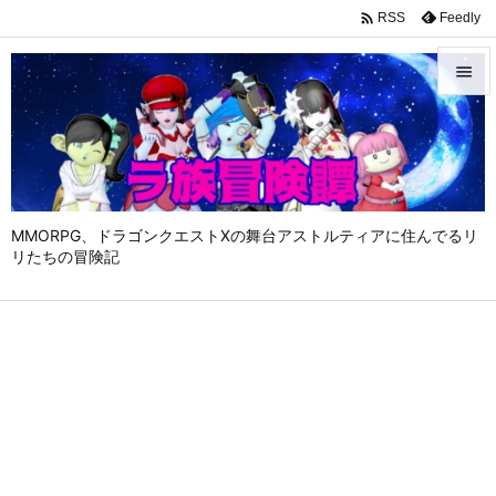

Feedly
RSS


メニュ

サイド

MMORPG、ドラゴンクエストⅩの舞台アストルティアに住んでるリ
前へ
リたちの冒険記

次へ

検索