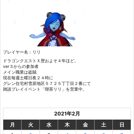
プレイヤー名：リリ
ドラゴンクエストＸ歴およそ４年ほど。
ver３からの参加者
メイン職業は盗賊
現在毎週土曜日夜２４時に
グレン住宅村雪原地区５７２５丁丁目２番にて
雑談プレイイベント「喫茶リリ」を営業中。
2021年2月
月
火
水
木
金
土
日