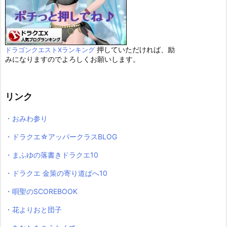
押していただければ、励
ドラゴンクエストXランキング
みになりますのでよろしくお願いします。
リンク
・おみわ参り
・ドラクエ☆アッパークラスBLOG
・まふゆの落書きドラクエ10
・ドラクエ 金策の寄り道ぱへ10
・唄聖のSCOREBOOK
・花よりおと団子