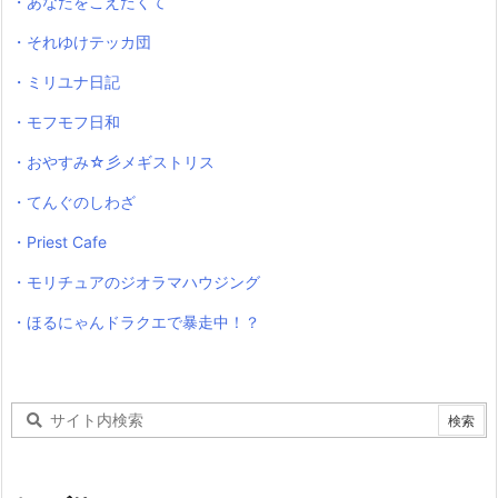
・あなたをこえたくて
・それゆけテッカ団
・ミリユナ日記
・モフモフ日和
・おやすみ☆彡メギストリス
・てんぐのしわざ
・Priest Cafe
・モリチュアのジオラマハウジング
・ほるにゃんドラクエで暴走中！？