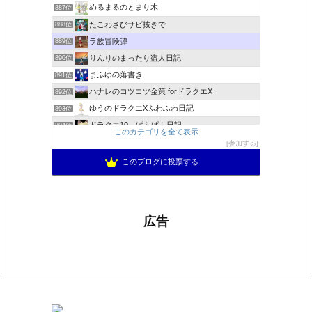
めるまるのとまり木
887位
たこわさびサビ抜きで
888位
ラ族冒険譚
889位
りんりのまったり盗人日記
890位
まふゆの落書き
891位
ハナレのコツコツ金策 forドラクエX
892位
ゆうのドラクエXふわふわ日記
893位
ドラクエ10 ぱふぱふ日記
894位
このカテゴリを全て表示
不思議の国のドラクエ10ブログ2
895位
参加する
ぱーりーのパーリーピーポー！
896位
このブログに投票する
広告