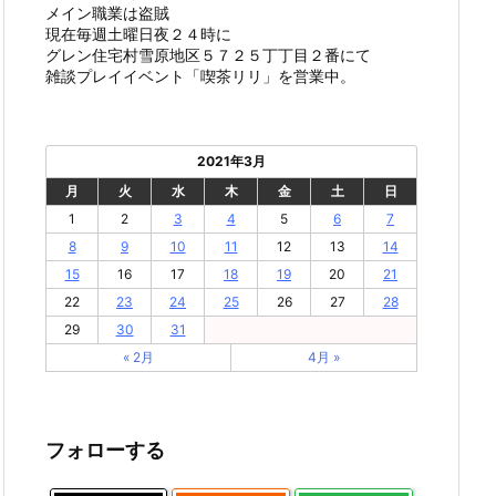
メイン職業は盗賊
現在毎週土曜日夜２４時に
グレン住宅村雪原地区５７２５丁丁目２番にて
雑談プレイイベント「喫茶リリ」を営業中。
2021年3月
月
火
水
木
金
土
日
1
2
3
4
5
6
7
8
9
10
11
12
13
14
15
16
17
18
19
20
21
22
23
24
25
26
27
28
29
30
31
« 2月
4月 »
フォローする