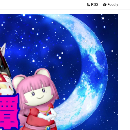

Feedly
RSS