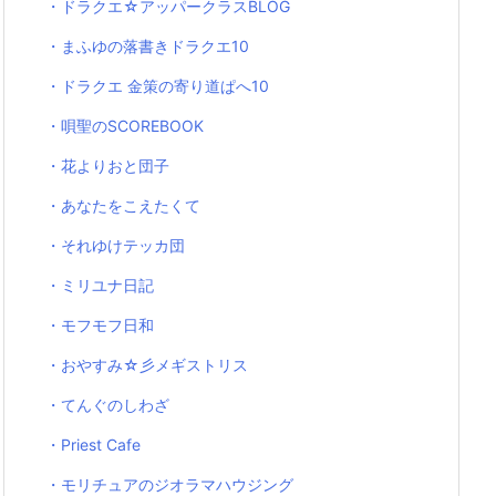
・ドラクエ☆アッパークラスBLOG
・まふゆの落書きドラクエ10
・ドラクエ 金策の寄り道ぱへ10
・唄聖のSCOREBOOK
・花よりおと団子
・あなたをこえたくて
・それゆけテッカ団
・ミリユナ日記
・モフモフ日和
・おやすみ☆彡メギストリス
・てんぐのしわざ
・Priest Cafe
・モリチュアのジオラマハウジング