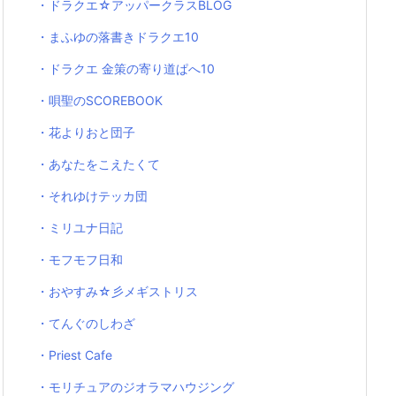
・ドラクエ☆アッパークラスBLOG
・まふゆの落書きドラクエ10
・ドラクエ 金策の寄り道ぱへ10
・唄聖のSCOREBOOK
・花よりおと団子
・あなたをこえたくて
・それゆけテッカ団
・ミリユナ日記
・モフモフ日和
・おやすみ☆彡メギストリス
・てんぐのしわざ
・Priest Cafe
・モリチュアのジオラマハウジング