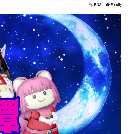

Feedly
RSS