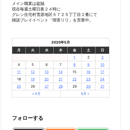
メイン職業は盗賊
現在毎週土曜日夜２４時に
グレン住宅村雪原地区５７２５丁丁目２番にて
雑談プレイイベント「喫茶リリ」を営業中。
2020年5月
月
火
水
木
金
土
日
1
2
3
4
5
6
7
8
9
10
11
12
13
14
15
16
17
18
19
20
21
22
23
24
25
26
27
28
29
30
31
« 4月
6月 »
フォローする