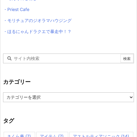
・Priest Cafe
・モリチュアのジオラマハウジング
・ほるにゃんドラクエで暴走中！？
カテゴリー
カ
テ
ゴ
リ
ー
タグ
さくら庵
(7)
アイテム
(7)
アストルティアソニック
(14)