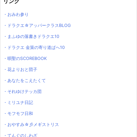
リンク
・おみわ参り
・ドラクエ☆アッパークラスBLOG
・まふゆの落書きドラクエ10
・ドラクエ 金策の寄り道ぱへ10
・唄聖のSCOREBOOK
・花よりおと団子
・あなたをこえたくて
・それゆけテッカ団
・ミリユナ日記
・モフモフ日和
・おやすみ☆彡メギストリス
・てんぐのしわざ