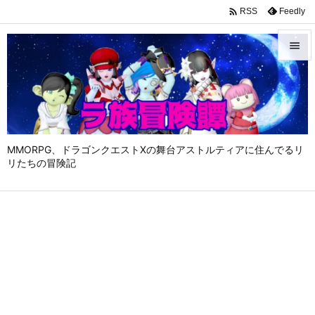

Feedly
RSS


メニュ

サイド

MMORPG、ドラゴンクエストⅩの舞台アストルティアに住んでるリ
前へ
リたちの冒険記

次へ

検索