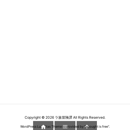
Copyright ©
2026
ラ族冒険譚
All Rights Reserved.



WordPress Luxeritas Theme is provided by "
Thought is free
".