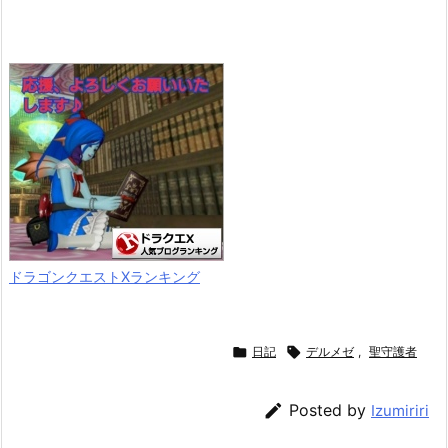
ドラゴンクエストXランキング

日記

デルメゼ
,
聖守護者

Posted by
Izumiriri