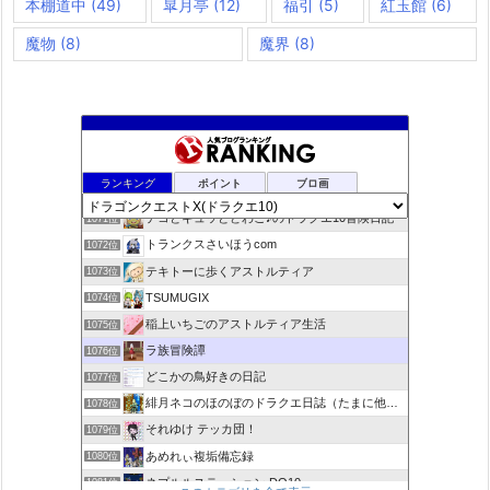
本棚道中
(49)
皐月亭
(12)
福引
(5)
紅玉館
(6)
魔物
(8)
魔界
(8)
咲くやこのはな
1069位
ランキング
ポイント
ブロ画
ドラクエ10ラウラの日常とチーム運営ブログ
1070位
デコとギュッとどわこ♪のドラクエ10冒険日記
1071位
トランクスさいほうcom
1072位
テキトーに歩くアストルティア
1073位
TSUMUGIX
1074位
稲上いちごのアストルティア生活
1075位
ラ族冒険譚
1076位
どこかの鳥好きの日記
1077位
緋月ネコのほのぼのドラクエ日誌（たまに他のことも書いてます)
1078位
それゆけ テッカ団！
1079位
あめれぃ複垢備忘録
1080位
ネプルルステーション DQ10
1081位