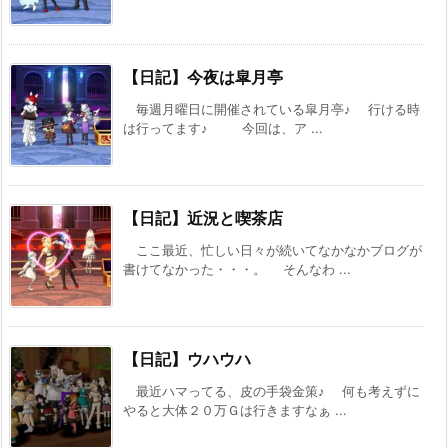
【日記】今夜は皐月亭
毎週月曜日に開催されている皐月亭♪ 行ける時
は行ってます♪ 今回は、ア ...
【日記】近況と喫茶店
ここ最近、忙しい日々が続いてなかなかブログが
書けてなかった・・・。 そんなわ ...
【日記】ウハウハ
最近ハマってる、皮の手袋金策♪ 何も考えずに
やると大体２０万Ｇは行きますなぁ ...