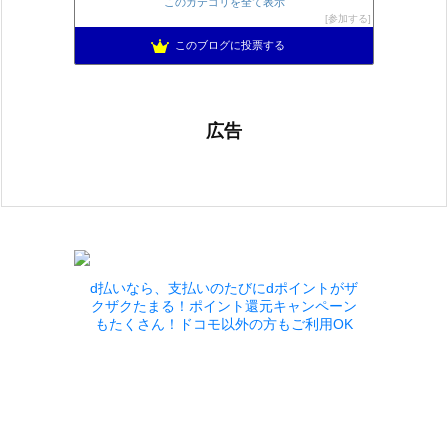
このカテゴリを全て表示
アリアドネからのお便り『Aria de nouvelles』
1082位
参加する
ぽんこつゲーマーのひみつきち
1083位
このブログに投票する
広告
d払いなら、支払いのたびにdポイントがザ
クザクたまる！ポイント還元キャンペーン
もたくさん！ドコモ以外の方もご利用OK