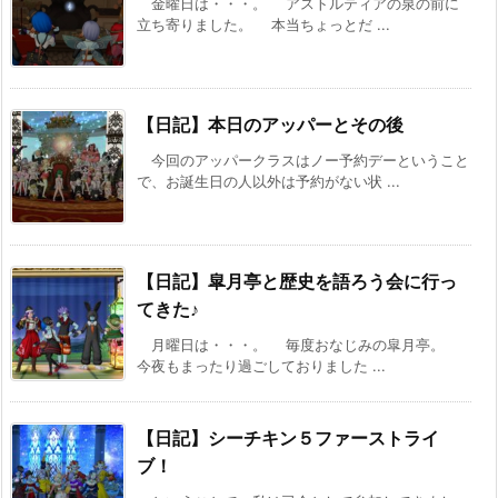
金曜日は・・・。 アストルティアの泉の前に
立ち寄りました。 本当ちょっとだ ...
【日記】本日のアッパーとその後
今回のアッパークラスはノー予約デーということ
で、お誕生日の人以外は予約がない状 ...
【日記】皐月亭と歴史を語ろう会に行っ
てきた♪
月曜日は・・・。 毎度おなじみの皐月亭。
今夜もまったり過ごしておりました ...
【日記】シーチキン５ファーストライ
ブ！