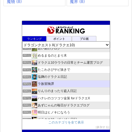
魔物
(8)
魔界
(8)
rosappiのブログ
888位
ランキング
ポイント
ブロ画
小さな村
889位
若い衆のブログ
890位
めるまるのとまり木
891位
ドラクエ10ラウラの日常とチーム運営ブログ
892位
たこわさびサビ抜きで
893位
塩麹のドラクエ日記
894位
ラ族冒険譚
895位
りんりのまったり盗人日記
896位
ハナレのコツコツ金策 forドラクエX
897位
あずにゃんの毎日がドラクエブログ
898位
明日はヒノキになろう
899位
ドラクエ10 ぱふぱふ日記
900位
このカテゴリを全て表示
Run Run♪ ☆Slime★ 〜ドラクエ10攻略ブログ〜
901位
参加する