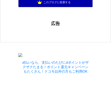
ゆるふわエル子になりたくて(｀・ω・´)
902位
このブログに投票する
広告
d払いなら、支払いのたびにdポイントがザ
クザクたまる！ポイント還元キャンペーン
もたくさん！ドコモ以外の方もご利用OK