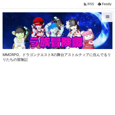

Feedly
RSS


メニュ

サイド

MMORPG、ドラゴンクエストⅩの舞台アストルティアに住んでるリ
前へ
リたちの冒険記

次へ

検索