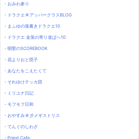
・おみわ参り
・ドラクエ☆アッパークラスBLOG
・まふゆの落書きドラクエ10
・ドラクエ 金策の寄り道ぱへ10
・唄聖のSCOREBOOK
・花よりおと団子
・あなたをこえたくて
・それゆけテッカ団
・ミリユナ日記
・モフモフ日和
・おやすみ☆彡メギストリス
・てんぐのしわざ
・Priest Cafe