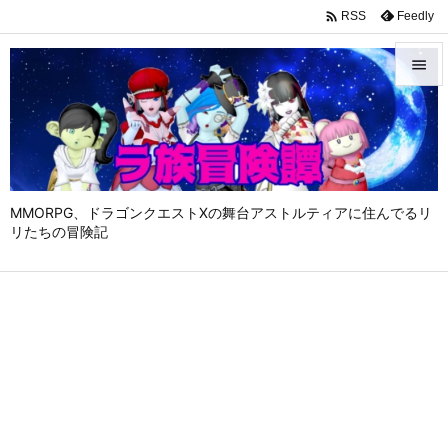

Feedly
RSS


メニュ

サイド

MMORPG、ドラゴンクエストⅩの舞台アストルティアに住んでるリ
前へ
リたちの冒険記

次へ

検索