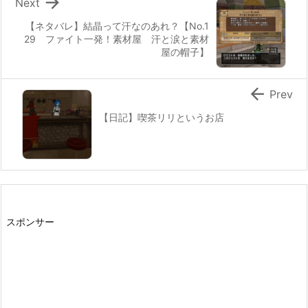

Next
【ネタバレ】結晶って汗なのあれ？【No.1
29 ファイト一発！素材屋 汗と涙と素材
屋の帽子】

Prev
【日記】喫茶リリというお店
スポンサー