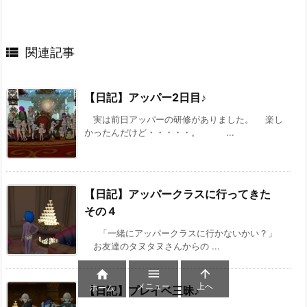

関連記事
【日記】アッパー2日目♪
実は前日アッパーの研修がありました。 楽し
かったんだけど・・・・・。 ...
【日記】アッパークラスに行ってきた
その４
「一緒にアッパークラスに行かないかい？」
お友達のタヌタヌさんからの ...



メニュー
上へ
ホーム
【日記】プレイベ三昧♪