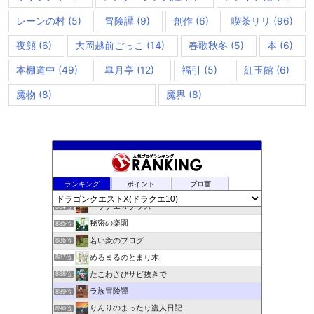
レーンの村
(5)
冒険譚
(9)
創作
(6)
喫茶リリ
(96)
夜顔
(6)
大岡越前ごっこ
(14)
春歌秋冬
(5)
本
(6)
本棚道中
(49)
皐月亭
(12)
福引
(5)
紅玉館
(6)
魔物
(8)
魔界
(8)
夢路電信草紙
882位
ランキング
ポイント
ブロ画
ドラクエ10ぱふぱふの向こう側
883位
ドラクエＸプラス
884位
秘密の楽園
885位
若い衆のブログ
886位
めるまるのとまり木
887位
たこわさびサビ抜きで
888位
ラ族冒険譚
889位
りんりのまったり盗人日記
890位