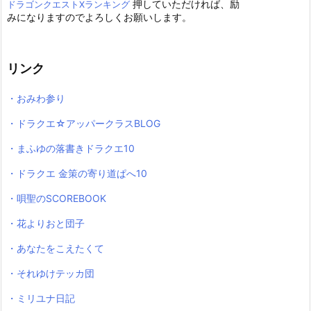
押していただければ、励
ドラゴンクエストXランキング
みになりますのでよろしくお願いします。
リンク
・おみわ参り
・ドラクエ☆アッパークラスBLOG
・まふゆの落書きドラクエ10
・ドラクエ 金策の寄り道ぱへ10
・唄聖のSCOREBOOK
・花よりおと団子
・あなたをこえたくて
・それゆけテッカ団
・ミリユナ日記