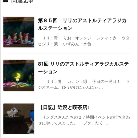

関連記事
第８５回 リリのアストルティアラジカ
ルステーション
リリ：青 りお：オレンジ レティ：赤 ウタ
ヒジリ：紫 いずみん：水色 ...
81回 リリのアストルティアラジカルステ
ーション
リリ：青 カナン：緑 今日の一発目！ ラ
ジオネーム、ゆうやけにゃんにゃ ...
【日記】近況と喫茶店♪
リングスさんたちの２７時間イベントの打ち合わ
せにやって来ました。 プク、たく ...