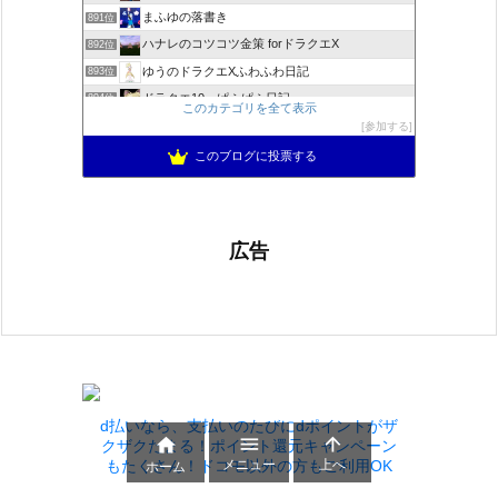
まふゆの落書き
891位
ハナレのコツコツ金策 forドラクエX
892位
ゆうのドラクエXふわふわ日記
893位
ドラクエ10 ぱふぱふ日記
894位
このカテゴリを全て表示
不思議の国のドラクエ10ブログ2
895位
参加する
もきゅブロ
896位
このブログに投票する
広告
d払いなら、支払いのたびにdポイントがザ



クザクたまる！ポイント還元キャンペーン
メニュー
上へ
もたくさん！ドコモ以外の方もご利用OK
ホーム