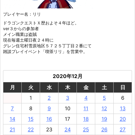
プレイヤー名：リリ
ドラゴンクエストＸ歴およそ４年ほど。
ver３からの参加者
メイン職業は盗賊
現在毎週土曜日夜２４時に
グレン住宅村雪原地区５７２５丁丁目２番にて
雑談プレイイベント「喫茶リリ」を営業中。
2020年12月
月
火
水
木
金
土
日
1
2
3
4
5
6
7
8
9
10
11
12
13
14
15
16
17
18
19
20
21
22
23
24
25
26
27