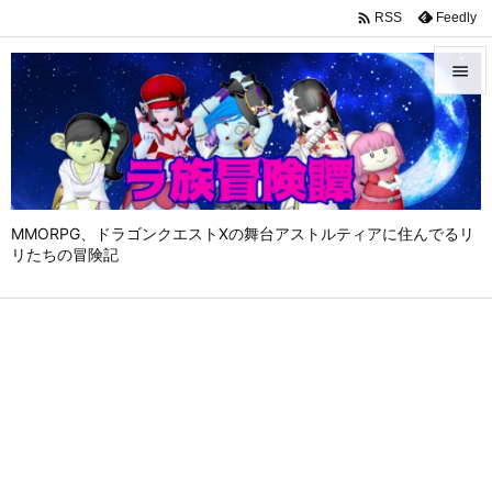

Feedly
RSS


メニュ

サイド

MMORPG、ドラゴンクエストⅩの舞台アストルティアに住んでるリ
前へ
リたちの冒険記

次へ

検索