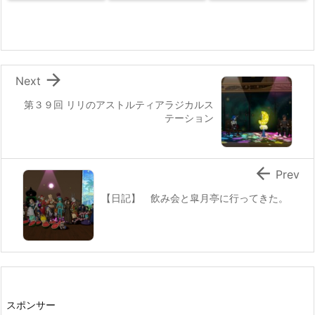

Next
第３９回 リリのアストルティアラジカルス
テーション

Prev
【日記】 飲み会と皐月亭に行ってきた。
スポンサー