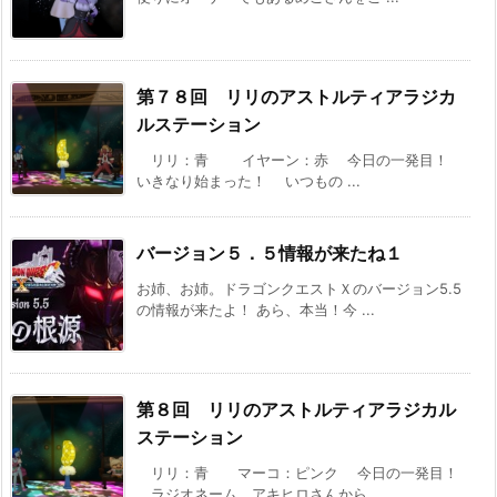
第７８回 リリのアストルティアラジカ
ルステーション
リリ：青 イヤーン：赤 今日の一発目！
いきなり始まった！ いつもの ...
バージョン５．５情報が来たね１
お姉、お姉。ドラゴンクエストＸのバージョン5.5
の情報が来たよ！ あら、本当！今 ...
第８回 リリのアストルティアラジカル
ステーション
リリ：青 マーコ：ピンク 今日の一発目！
ラジオネーム アキヒロさんから ...