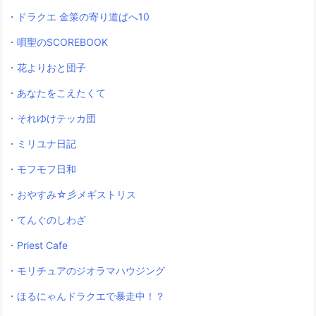
・ドラクエ 金策の寄り道ぱへ10
・唄聖のSCOREBOOK
・花よりおと団子
・あなたをこえたくて
・それゆけテッカ団
・ミリユナ日記
・モフモフ日和
・おやすみ☆彡メギストリス
・てんぐのしわざ
・Priest Cafe
・モリチュアのジオラマハウジング
・ほるにゃんドラクエで暴走中！？