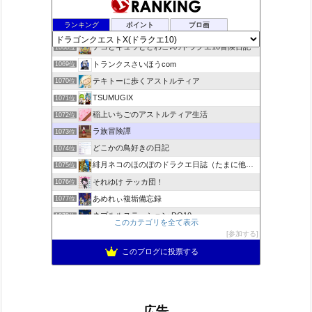
咲くやこのはな
1066位
ランキング
ポイント
ブロ画
ドラクエ10ラウラの日常とチーム運営ブログ
1067位
デコとギュッとどわこ♪のドラクエ10冒険日記
1068位
トランクスさいほうcom
1069位
テキトーに歩くアストルティア
1070位
TSUMUGIX
1071位
稲上いちごのアストルティア生活
1072位
ラ族冒険譚
1073位
どこかの鳥好きの日記
1074位
緋月ネコのほのぼのドラクエ日誌（たまに他のことも書いてます)
1075位
それゆけ テッカ団！
1076位
あめれぃ複垢備忘録
1077位
ネプルルステーション DQ10
1078位
このカテゴリを全て表示
アリアドネからのお便り『Aria de nouvelles』
1079位
参加する
ぽんこつゲーマーのひみつきち
1080位
このブログに投票する
広告