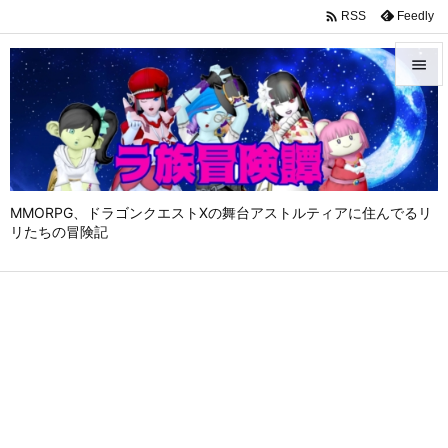

Feedly
RSS


メニュ

サイド

MMORPG、ドラゴンクエストⅩの舞台アストルティアに住んでるリ
前へ
リたちの冒険記

次へ

検索