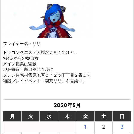
プレイヤー名：リリ
ドラゴンクエストＸ歴およそ４年ほど。
ver３からの参加者
メイン職業は盗賊
現在毎週土曜日夜２４時に
グレン住宅村雪原地区５７２５丁丁目２番にて
雑談プレイイベント「喫茶リリ」を営業中。
2020年5月
月
火
水
木
金
土
日
1
2
3