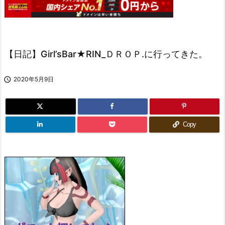
【日記】Girl’sBar★RIN_ＤＲＯＰ.に行ってきた。

2020年5月9日
Copy