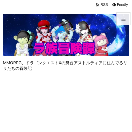

Feedly
RSS


メニュ

サイド

MMORPG、ドラゴンクエストⅩの舞台アストルティアに住んでるリ
前へ
リたちの冒険記

次へ

検索