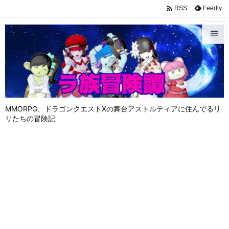

Feedly
RSS


メニュ

サイド

MMORPG、ドラゴンクエストⅩの舞台アストルティアに住んでるリ
前へ
リたちの冒険記

次へ

検索