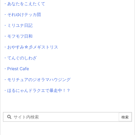
・あなたをこえたくて
・それゆけテッカ団
・ミリユナ日記
・モフモフ日和
・おやすみ☆彡メギストリス
・てんぐのしわざ
・Priest Cafe
・モリチュアのジオラマハウジング
・ほるにゃんドラクエで暴走中！？