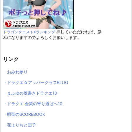
押していただければ、励
ドラゴンクエストXランキング
みになりますのでよろしくお願いします。
リンク
・おみわ参り
・ドラクエ☆アッパークラスBLOG
・まふゆの落書きドラクエ10
・ドラクエ 金策の寄り道ぱへ10
・唄聖のSCOREBOOK
・花よりおと団子