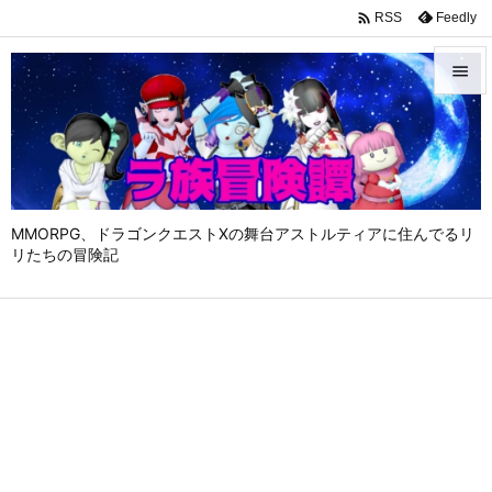

Feedly
RSS


メニュ

サイド

MMORPG、ドラゴンクエストⅩの舞台アストルティアに住んでるリ
前へ
リたちの冒険記

次へ

検索