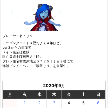
プレイヤー名：リリ
ドラゴンクエストＸ歴およそ４年ほど。
ver３からの参加者
メイン職業は盗賊
現在毎週土曜日夜２４時に
グレン住宅村雪原地区５７２５丁丁目２番にて
雑談プレイイベント「喫茶リリ」を営業中。
2020年9月
月
火
水
木
金
土
日
1
2
3
4
5
6