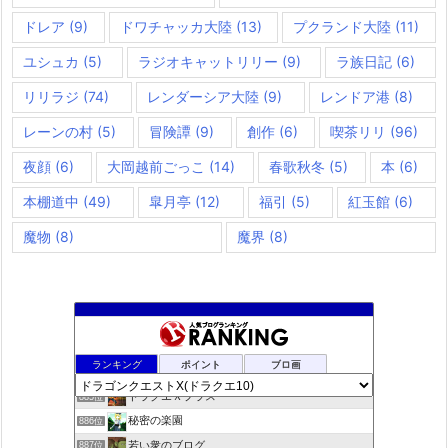
ドレア
(9)
ドワチャッカ大陸
(13)
プクランド大陸
(11)
ユシュカ
(5)
ラジオキャットリリー
(9)
ラ族日記
(6)
リリラジ
(74)
レンダーシア大陸
(9)
レンドア港
(8)
レーンの村
(5)
冒険譚
(9)
創作
(6)
喫茶リリ
(96)
夜顔
(6)
大岡越前ごっこ
(14)
春歌秋冬
(5)
本
(6)
本棚道中
(49)
皐月亭
(12)
福引
(5)
紅玉館
(6)
魔物
(8)
魔界
(8)
夢路電信草紙
883位
ランキング
ポイント
ブロ画
ドラクエ10ぱふぱふの向こう側
884位
ドラクエＸプラス
885位
秘密の楽園
886位
若い衆のブログ
887位