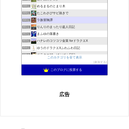
めるまるのとまり木
888位
たこわさびサビ抜きで
889位
ラ族冒険譚
890位
りんりのまったり盗人日記
891位
まふゆの落書き
892位
ハナレのコツコツ金策 forドラクエX
893位
ゆうのドラクエXふわふわ日記
894位
ドラクエ10 ぱふぱふ日記
895位
このカテゴリを全て表示
不思議の国のドラクエ10ブログ2
896位
参加する
もきゅブロ
897位
このブログに投票する
広告