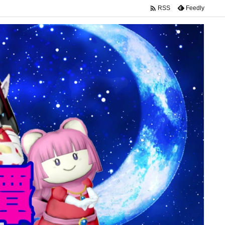

Feedly
RSS