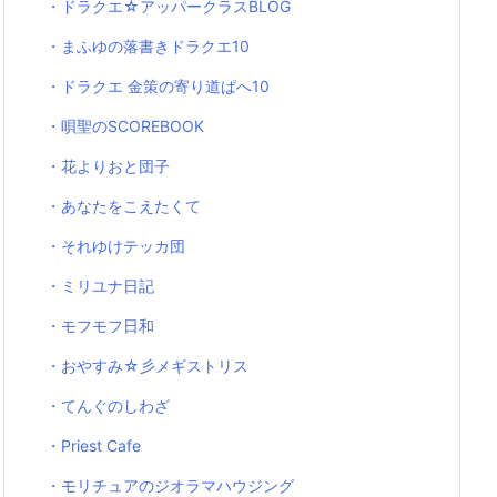
・ドラクエ☆アッパークラスBLOG
・まふゆの落書きドラクエ10
・ドラクエ 金策の寄り道ぱへ10
・唄聖のSCOREBOOK
・花よりおと団子
・あなたをこえたくて
・それゆけテッカ団
・ミリユナ日記
・モフモフ日和
・おやすみ☆彡メギストリス
・てんぐのしわざ
・Priest Cafe
・モリチュアのジオラマハウジング