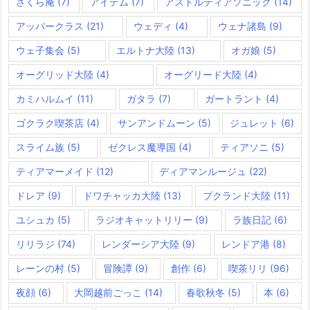
さくら庵
(7)
アイテム
(7)
アストルティアソニック
(14)
アッパークラス
(21)
ウェディ
(4)
ウェナ諸島
(9)
ウェ子集会
(5)
エルトナ大陸
(13)
オガ娘
(5)
オーグリッド大陸
(4)
オーグリード大陸
(4)
カミハルムイ
(11)
ガタラ
(7)
ガートラント
(4)
ゴクラク喫茶店
(4)
サンアンドムーン
(5)
ジュレット
(6)
スライム族
(5)
ゼクレス魔導国
(4)
ティアソニ
(5)
ティアマーメイド
(12)
ディアマンルージュ
(22)
ドレア
(9)
ドワチャッカ大陸
(13)
プクランド大陸
(11)
ユシュカ
(5)
ラジオキャットリリー
(9)
ラ族日記
(6)
リリラジ
(74)
レンダーシア大陸
(9)
レンドア港
(8)
レーンの村
(5)
冒険譚
(9)
創作
(6)
喫茶リリ
(96)
夜顔
(6)
大岡越前ごっこ
(14)
春歌秋冬
(5)
本
(6)