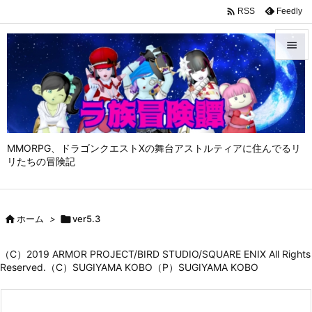

Feedly
RSS


メニュ

サイド

MMORPG、ドラゴンクエストⅩの舞台アストルティアに住んでるリ
前へ
リたちの冒険記

次へ


ホーム
>

ver5.3
検索
（C）2019 ARMOR PROJECT/BIRD STUDIO/SQUARE ENIX All Rights
Reserved.（C）SUGIYAMA KOBO（P）SUGIYAMA KOBO