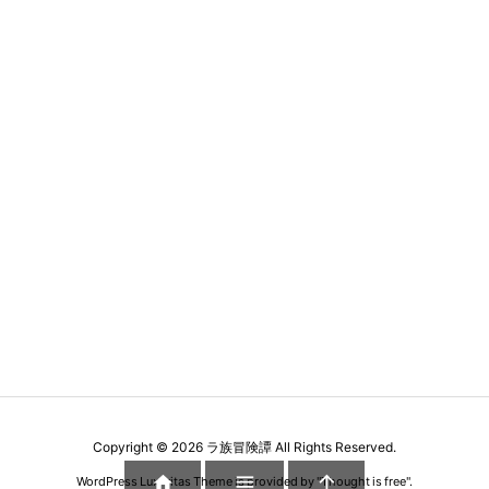
Copyright ©
2026
ラ族冒険譚
All Rights Reserved.



WordPress Luxeritas Theme is provided by "
Thought is free
".