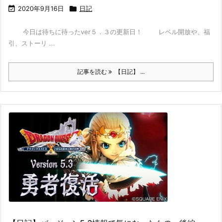

2020年9月16日

日記
今日は待ちに待ったver５．３の更新日！ レベル開放や、福
引、ストーリ ...
記事を読む
【日記】 ...