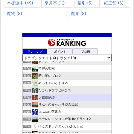
本棚道中
(49)
皐月亭
(12)
福引
(5)
紅玉館
(6)
魔物
(8)
魔界
(8)
夢路電信草紙
882位
ランキング
ポイント
ブロ画
ドラクエ10ぱふぱふの向こう側
883位
ドラクエＸプラス
884位
秘密の楽園
885位
若い衆のブログ
886位
めるまるのとまり木
887位
たこわさびサビ抜きで
888位
ラ族冒険譚
889位
りんりのまったり盗人日記
890位
まふゆの落書き
891位
ハナレのコツコツ金策 forドラクエX
892位
ゆうのドラクエXふわふわ日記
893位
ドラクエ10 ぱふぱふ日記
894位