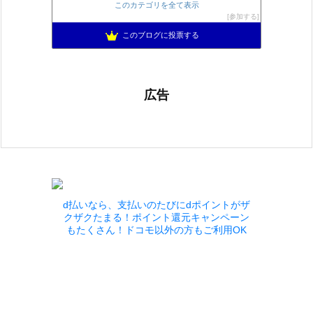
このカテゴリを全て表示
不思議の国のドラクエ10ブログ2
895位
参加する
もきゅブロ
896位
このブログに投票する
広告
d払いなら、支払いのたびにdポイントがザ
クザクたまる！ポイント還元キャンペーン
もたくさん！ドコモ以外の方もご利用OK