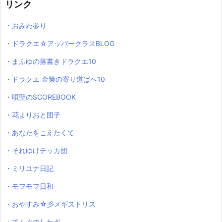
リンク
・おみわ参り
・ドラクエ☆アッパークラスBLOG
・まふゆの落書きドラクエ10
・ドラクエ 金策の寄り道ぱへ10
・唄聖のSCOREBOOK
・花よりおと団子
・あなたをこえたくて
・それゆけテッカ団
・ミリユナ日記
・モフモフ日和
・おやすみ☆彡メギストリス
・てんぐのしわざ