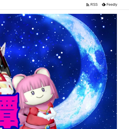

Feedly
RSS