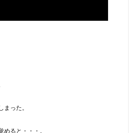
。
しまった。
覚めると・・・。