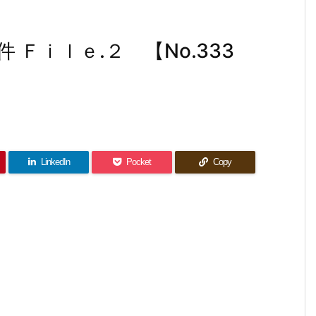
Ｆｉｌｅ.２ 【No.333
LinkedIn
Pocket
Copy