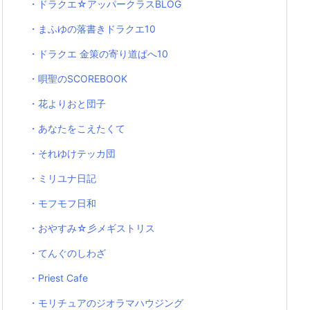
・ドラクエ☆アッパークラスBLOG
・まふゆの落書きドラクエ10
・ドラクエ 金策の寄り道ぱへ10
・唄聖のSCOREBOOK
・花よりおと団子
・あなたをこえたくて
・それゆけテッカ団
・ミリユナ日記
・モフモフ日和
・おやすみ☆彡メギストリス
・てんぐのしわざ
・Priest Cafe
・モリチュアのジオラマハウジング