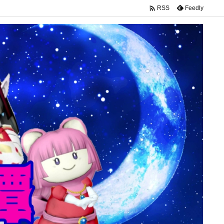

Feedly
RSS