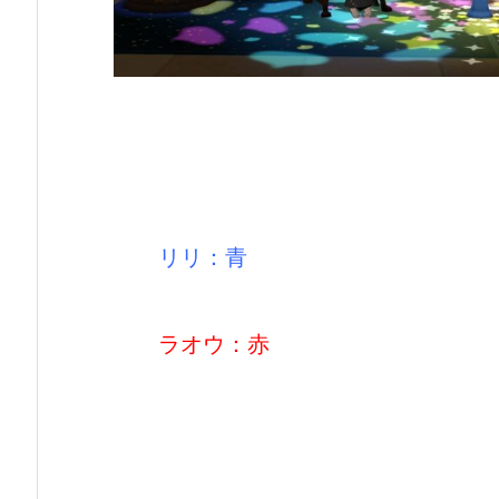
リリ：青
ラオウ：赤