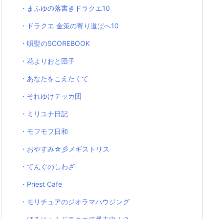
・まふゆの落書きドラクエ10
・ドラクエ 金策の寄り道ぱへ10
・唄聖のSCOREBOOK
・花よりおと団子
・あなたをこえたくて
・それゆけテッカ団
・ミリユナ日記
・モフモフ日和
・おやすみ☆彡メギストリス
・てんぐのしわざ
・Priest Cafe
・モリチュアのジオラマハウジング