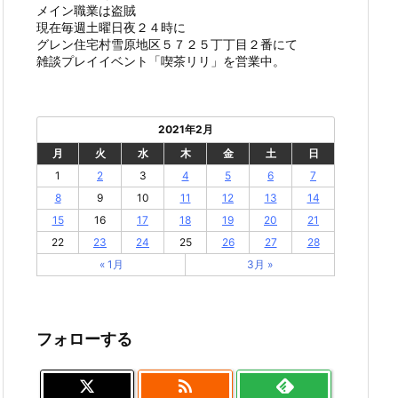
メイン職業は盗賊
現在毎週土曜日夜２４時に
グレン住宅村雪原地区５７２５丁丁目２番にて
雑談プレイイベント「喫茶リリ」を営業中。
2021年2月
月
火
水
木
金
土
日
1
2
3
4
5
6
7
8
9
10
11
12
13
14
15
16
17
18
19
20
21
22
23
24
25
26
27
28
« 1月
3月 »
フォローする
