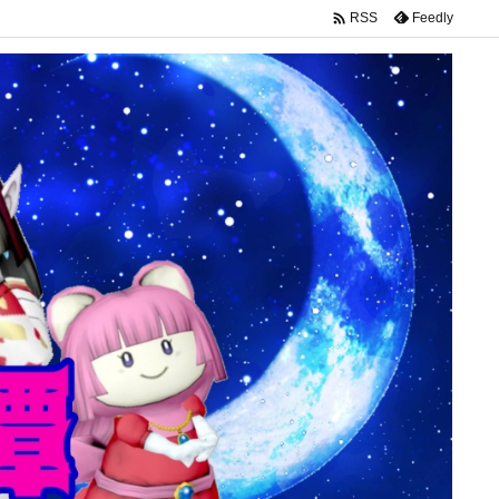

Feedly
RSS