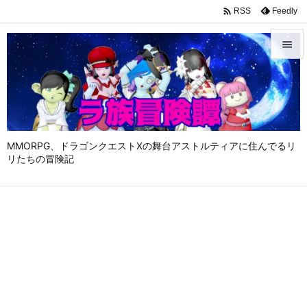

Feedly
RSS


メニュ

サイド

MMORPG、ドラゴンクエストⅩの舞台アストルティアに住んでるリ
前へ
リたちの冒険記

次へ

検索