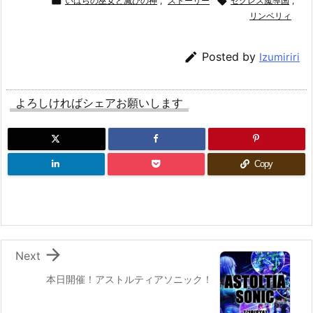

いばらの巫女と滅びの神
,
ストーリー

ゼクレス魔導国
,
リンベリィ

Posted by
Izumiriri
よろしければシェアお願いします
Copy

Next
本日開催！アストルティアソニック！