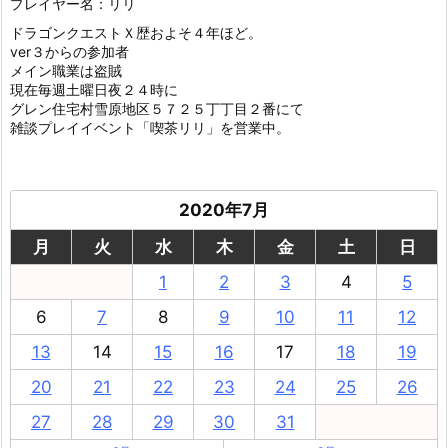
プレイヤー名：リリ
ドラゴンクエストＸ歴およそ４年ほど。
ver３からの参加者
メイン職業は盗賊
現在毎週土曜日夜２４時に
グレン住宅村雪原地区５７２５丁丁目２番にて
雑談プレイイベント「喫茶リリ」を営業中。
2020年7月
月
火
水
木
金
土
日
1
2
3
4
5
6
7
8
9
10
11
12
13
14
15
16
17
18
19
20
21
22
23
24
25
26
27
28
29
30
31