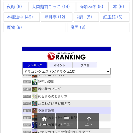
夜顔
(6)
大岡越前ごっこ
(14)
春歌秋冬
(5)
本
(6)
本棚道中
(49)
皐月亭
(12)
福引
(5)
紅玉館
(6)
魔物
(8)
魔界
(8)
夢路電信草紙
880位
ランキング
ポイント
ブロ画
ドラクエ10ぱふぱふの向こう側
881位
ドラクエＸプラス
882位
秘密の楽園
883位
若い衆のブログ
884位
めるまるのとまり木
885位
たこわさびサビ抜きで
886位
ラ族冒険譚
887位


りんりのまったり盗人日記

888位
メニュー
上へ
ホーム
まふゆの落書き
889位
ハナレのコツコツ金策 forドラクエX
890位