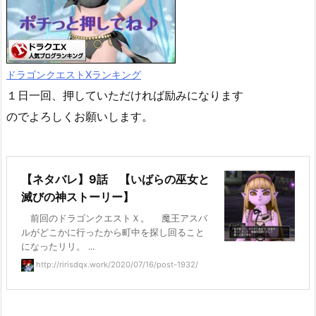
ドラゴンクエストXランキング
１日一回、押していただければ励みになります
のでよろしくお願いします。
【ネタバレ】9話 【いばらの巫女と
滅びの神ストーリー】
前回のドラゴンクエストＸ。 魔王アスバ
ルがどこかに行ったから町中を探し回ること
になったリリ。 ...
http://ririsdqx.work/2020/07/16/post-1932/