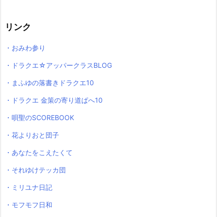
リンク
・おみわ参り
・ドラクエ☆アッパークラスBLOG
・まふゆの落書きドラクエ10
・ドラクエ 金策の寄り道ぱへ10
・唄聖のSCOREBOOK
・花よりおと団子
・あなたをこえたくて
・それゆけテッカ団
・ミリユナ日記
・モフモフ日和