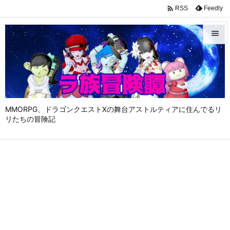

Feedly
RSS


メニュ

サイド

MMORPG、ドラゴンクエストⅩの舞台アストルティアに住んでるリ
前へ
リたちの冒険記

次へ

検索