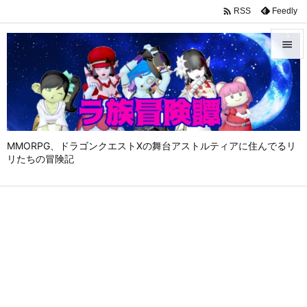

Feedly
RSS


メニュ

サイド

MMORPG、ドラゴンクエストⅩの舞台アストルティアに住んでるリ
前へ
リたちの冒険記

次へ

検索