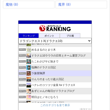
魔物
(8)
魔界
(8)
rosappiのブログ
887位
ランキング
ポイント
ブロ画
小さな村
888位
若い衆のブログ
889位
めるまるのとまり木
890位
ドラクエ10ラウラの日常とチーム運営ブログ
891位
たこわさびサビ抜きで
892位
塩麹のドラクエ日記
893位
ラ族冒険譚
894位
りんりのまったり盗人日記
895位
ハナレのコツコツ金策 forドラクエX
896位
あずにゃんの毎日がドラクエブログ
897位
明日はヒノキになろう
898位
ドラクエ10 ぱふぱふ日記
899位
このカテゴリを全て表示
Run Run♪ ☆Slime★ 〜ドラクエ10攻略ブログ〜
900位
参加する