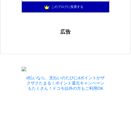
ゆるふわエル子になりたくて(｀・ω・´)
901位
このブログに投票する
広告
d払いなら、支払いのたびにdポイントがザ
クザクたまる！ポイント還元キャンペーン
もたくさん！ドコモ以外の方もご利用OK