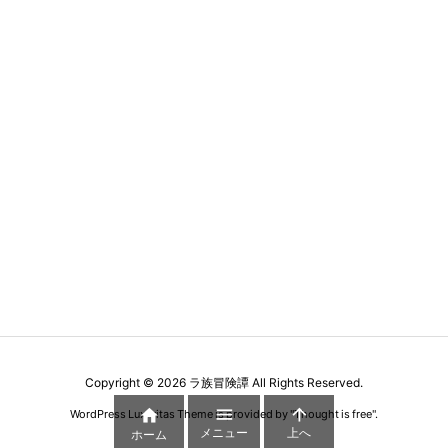
Copyright ©
2026
ラ族冒険譚
All Rights Reserved.



WordPress Luxeritas Theme is provided by "
Thought is free
".
メニュー
上へ
ホーム