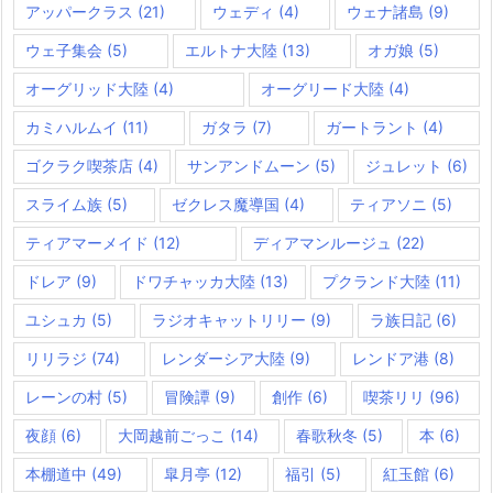
アッパークラス
(21)
ウェディ
(4)
ウェナ諸島
(9)
ウェ子集会
(5)
エルトナ大陸
(13)
オガ娘
(5)
オーグリッド大陸
(4)
オーグリード大陸
(4)
カミハルムイ
(11)
ガタラ
(7)
ガートラント
(4)
ゴクラク喫茶店
(4)
サンアンドムーン
(5)
ジュレット
(6)
スライム族
(5)
ゼクレス魔導国
(4)
ティアソニ
(5)
ティアマーメイド
(12)
ディアマンルージュ
(22)
ドレア
(9)
ドワチャッカ大陸
(13)
プクランド大陸
(11)
ユシュカ
(5)
ラジオキャットリリー
(9)
ラ族日記
(6)
リリラジ
(74)
レンダーシア大陸
(9)
レンドア港
(8)
レーンの村
(5)
冒険譚
(9)
創作
(6)
喫茶リリ
(96)
夜顔
(6)
大岡越前ごっこ
(14)
春歌秋冬
(5)
本
(6)
本棚道中
(49)
皐月亭
(12)
福引
(5)
紅玉館
(6)