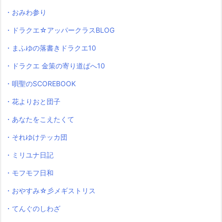
・おみわ参り
・ドラクエ☆アッパークラスBLOG
・まふゆの落書きドラクエ10
・ドラクエ 金策の寄り道ぱへ10
・唄聖のSCOREBOOK
・花よりおと団子
・あなたをこえたくて
・それゆけテッカ団
・ミリユナ日記
・モフモフ日和
・おやすみ☆彡メギストリス
・てんぐのしわざ