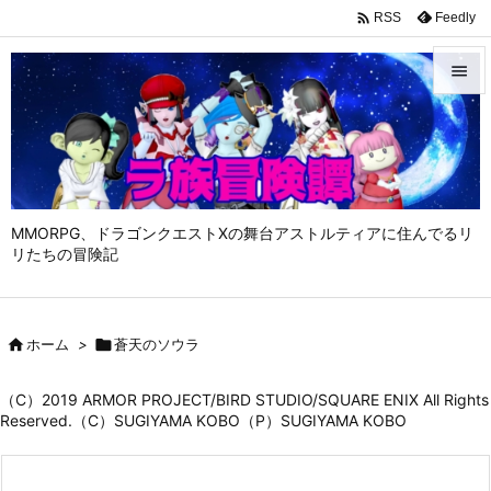

Feedly
RSS


メニュ

サイド

MMORPG、ドラゴンクエストⅩの舞台アストルティアに住んでるリ
前へ
リたちの冒険記

次へ


ホーム
>

蒼天のソウラ
検索
（C）2019 ARMOR PROJECT/BIRD STUDIO/SQUARE ENIX All Rights
Reserved.（C）SUGIYAMA KOBO（P）SUGIYAMA KOBO