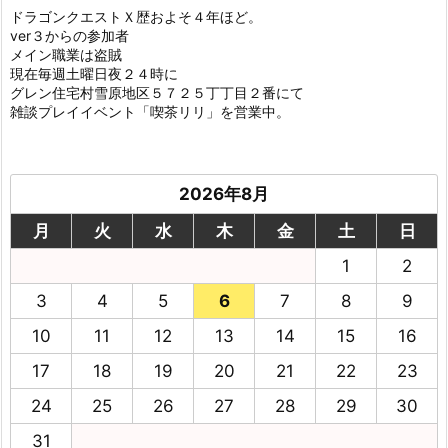
ドラゴンクエストＸ歴およそ４年ほど。
ver３からの参加者
メイン職業は盗賊
現在毎週土曜日夜２４時に
グレン住宅村雪原地区５７２５丁丁目２番にて
雑談プレイイベント「喫茶リリ」を営業中。
2026年8月
月
火
水
木
金
土
日
1
2
3
4
5
6
7
8
9
10
11
12
13
14
15
16
17
18
19
20
21
22
23
24
25
26
27
28
29
30
31