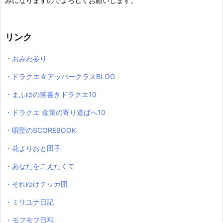
みになりますのでよろしくお願いします。
リンク
・おみわ参り
・ドラクエ☆アッパークラスBLOG
・まふゆの落書きドラクエ10
・ドラクエ 金策の寄り道ぱへ10
・唄聖のSCOREBOOK
・花よりおと団子
・あなたをこえたくて
・それゆけテッカ団
・ミリユナ日記
・モフモフ日和