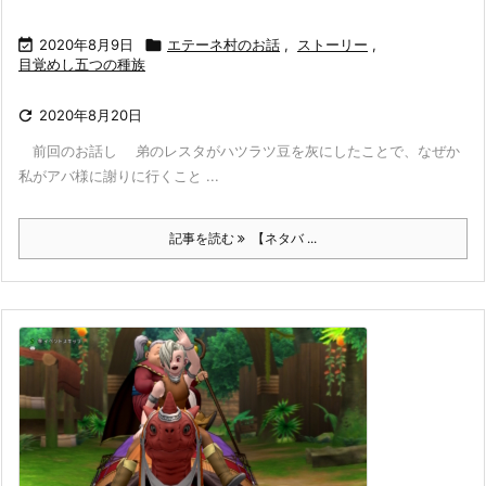

2020年8月9日

エテーネ村のお話
,
ストーリー
,
目覚めし五つの種族

2020年8月20日
前回のお話し 弟のレスタがハツラツ豆を灰にしたことで、なぜか
私がアバ様に謝りに行くこと ...
記事を読む
【ネタバ ...