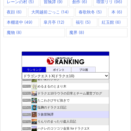
レーンの村
(5)
冒険譚
(9)
創作
(6)
喫茶リリ
(96)
夜顔
(6)
大岡越前ごっこ
(14)
春歌秋冬
(5)
本
(6)
本棚道中
(49)
皐月亭
(12)
福引
(5)
紅玉館
(6)
魔物
(8)
魔界
(8)
rosappiのブログ
889位
ランキング
ポイント
ブロ画
小さな村
890位
若い衆のブログ
891位
めるまるのとまり木
892位
ドラクエ10ラウラの日常とチーム運営ブログ
893位
たこわさびサビ抜きで
894位
塩麹のドラクエ日記
895位
ラ族冒険譚
896位
りんりのまったり盗人日記
897位
ハナレのコツコツ金策 forドラクエX
898位