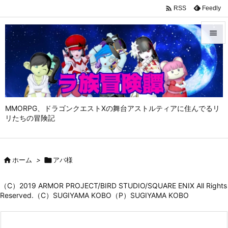

Feedly
RSS


メニュ

サイド

MMORPG、ドラゴンクエストⅩの舞台アストルティアに住んでるリ
前へ
リたちの冒険記

次へ


ホーム
>

アバ様
検索
（C）2019 ARMOR PROJECT/BIRD STUDIO/SQUARE ENIX All Rights
Reserved.（C）SUGIYAMA KOBO（P）SUGIYAMA KOBO