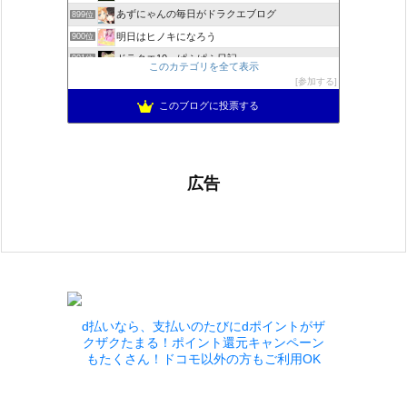
あずにゃんの毎日がドラクエブログ
899位
明日はヒノキになろう
900位
ドラクエ10 ぱふぱふ日記
901位
このカテゴリを全て表示
Run Run♪ ☆Slime★ 〜ドラクエ10攻略ブログ〜
902位
参加する
ゆるふわエル子になりたくて(｀・ω・´)
903位
このブログに投票する
広告
d払いなら、支払いのたびにdポイントがザ
クザクたまる！ポイント還元キャンペーン
もたくさん！ドコモ以外の方もご利用OK