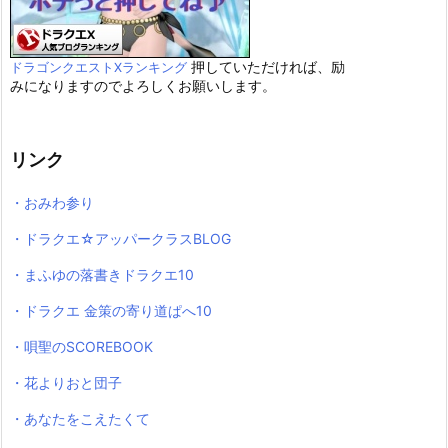
押していただければ、励
ドラゴンクエストXランキング
みになりますのでよろしくお願いします。
リンク
・おみわ参り
・ドラクエ☆アッパークラスBLOG
・まふゆの落書きドラクエ10
・ドラクエ 金策の寄り道ぱへ10
・唄聖のSCOREBOOK
・花よりおと団子
・あなたをこえたくて