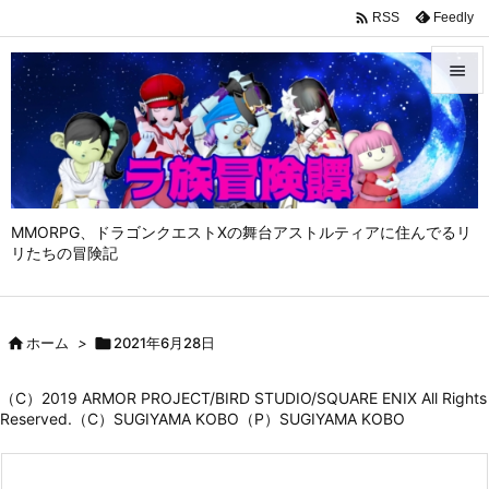

Feedly
RSS


メニュ

サイド

MMORPG、ドラゴンクエストⅩの舞台アストルティアに住んでるリ
前へ
リたちの冒険記

次へ


ホーム
>

2021年6月28日
検索
（C）2019 ARMOR PROJECT/BIRD STUDIO/SQUARE ENIX All Rights
Reserved.（C）SUGIYAMA KOBO（P）SUGIYAMA KOBO