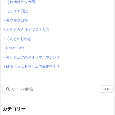
・それゆけテッカ団
・ミリユナ日記
・モフモフ日和
・おやすみ☆彡メギストリス
・てんぐのしわざ
・Priest Cafe
・モリチュアのジオラマハウジング
・ほるにゃんドラクエで暴走中！？
カテゴリー