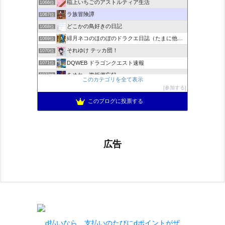
稲上いちごのアストルティア生活
1066位
ラ族冒険譚
1067位
どこかの鳥好きの日記
1068位
緋月ネコのほのぼのドラクエ日誌（たまに他のことも書いてます)
1069位
それゆけ テッカ団！
1070位
DQWEB ドラゴンクエスト速報
1071位
あめれぃ複垢備忘録
1072位
このカテゴリを全て表示
ネプルルステーション DQ10
1073位
参加する
アリアドネからのお便り『Aria de nouvelles』
1074位
このブログに投票する
広告
d払いなら、支払いのたびにdポイントがザ