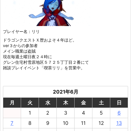
プレイヤー名：リリ
ドラゴンクエストＸ歴およそ４年ほど。
ver３からの参加者
メイン職業は盗賊
現在毎週土曜日夜２４時に
グレン住宅村雪原地区５７２５丁丁目２番にて
雑談プレイイベント「喫茶リリ」を営業中。
2021年6月
月
火
水
木
金
土
日
1
2
3
4
5
6
7
8
9
10
11
12
13