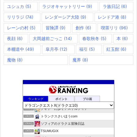
ユシュカ
(5)
ラジオキャットリリー
(9)
ラ族日記
(6)
リリラジ
(74)
レンダーシア大陸
(9)
レンドア港
(8)
レーンの村
(5)
冒険譚
(9)
創作
(6)
喫茶リリ
(96)
夜顔
(6)
大岡越前ごっこ
(14)
春歌秋冬
(5)
本
(6)
本棚道中
(49)
皐月亭
(12)
福引
(5)
紅玉館
(6)
魔物
(8)
魔界
(8)
ドラクエ10ラウラの日常とチーム運営ブログ
1060位
ランキング
ポイント
ブロ画
デコとギュッとどわこ♪のドラクエ10冒険日記
1061位
テキトーに歩くアストルティア
1062位
トランクスさいほうcom
1063位
ソフィアのドラクエ冒険日誌
1064位
TSUMUGIX
1065位