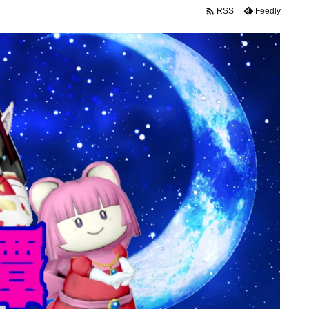

Feedly
RSS