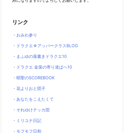
みになりますのでよろしくお願いします。
リンク
・おみわ参り
・ドラクエ☆アッパークラスBLOG
・まふゆの落書きドラクエ10
・ドラクエ 金策の寄り道ぱへ10
・唄聖のSCOREBOOK
・花よりおと団子
・あなたをこえたくて
・それゆけテッカ団
・ミリユナ日記
・モフモフ日和