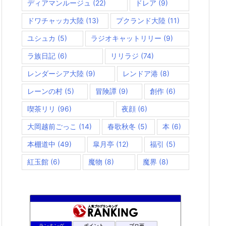
ディアマンルージュ
(22)
ドレア
(9)
ドワチャッカ大陸
(13)
プクランド大陸
(11)
ユシュカ
(5)
ラジオキャットリリー
(9)
ラ族日記
(6)
リリラジ
(74)
レンダーシア大陸
(9)
レンドア港
(8)
レーンの村
(5)
冒険譚
(9)
創作
(6)
喫茶リリ
(96)
夜顔
(6)
大岡越前ごっこ
(14)
春歌秋冬
(5)
本
(6)
本棚道中
(49)
皐月亭
(12)
福引
(5)
紅玉館
(6)
魔物
(8)
魔界
(8)
夢路電信草紙
880位
ランキング
ポイント
ブロ画