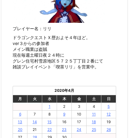
プレイヤー名：リリ
ドラゴンクエストＸ歴およそ４年ほど。
ver３からの参加者
メイン職業は盗賊
現在毎週土曜日夜２４時に
グレン住宅村雪原地区５７２５丁丁目２番にて
雑談プレイイベント「喫茶リリ」を営業中。
2020年4月
月
火
水
木
金
土
日
1
2
3
4
5
6
7
8
9
10
11
12
13
14
15
16
17
18
19
20
21
22
23
24
25
26
27
28
29
30