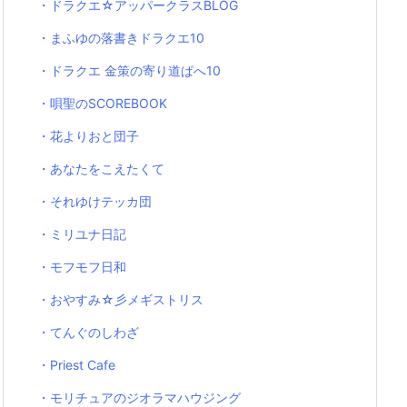
・ドラクエ☆アッパークラスBLOG
・まふゆの落書きドラクエ10
・ドラクエ 金策の寄り道ぱへ10
・唄聖のSCOREBOOK
・花よりおと団子
・あなたをこえたくて
・それゆけテッカ団
・ミリユナ日記
・モフモフ日和
・おやすみ☆彡メギストリス
・てんぐのしわざ
・Priest Cafe
・モリチュアのジオラマハウジング