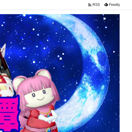

Feedly
RSS