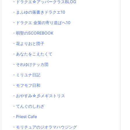
・ドラクエ☆アッパークラスBLOG
・まふゆの落書きドラクエ10
・ドラクエ 金策の寄り道ぱへ10
・唄聖のSCOREBOOK
・花よりおと団子
・あなたをこえたくて
・それゆけテッカ団
・ミリユナ日記
・モフモフ日和
・おやすみ☆彡メギストリス
・てんぐのしわざ
・Priest Cafe
・モリチュアのジオラマハウジング