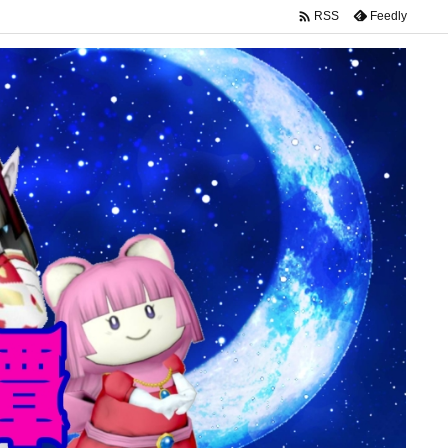

Feedly
RSS