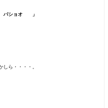
バショオ 」
かしら・・・・。