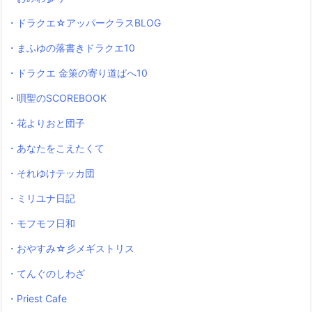
・ドラクエ☆アッパークラスBLOG
・まふゆの落書きドラクエ10
・ドラクエ 金策の寄り道ぱへ10
・唄聖のSCOREBOOK
・花よりおと団子
・あなたをこえたくて
・それゆけテッカ団
・ミリユナ日記
・モフモフ日和
・おやすみ☆彡メギストリス
・てんぐのしわざ
・Priest Cafe