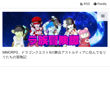

Feedly
RSS


メニュ

サイド

MMORPG、ドラゴンクエストⅩの舞台アストルティアに住んでるリ
前へ
リたちの冒険記

次へ

検索