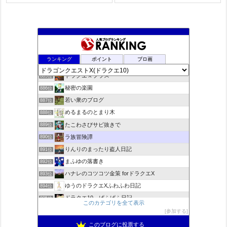
夢路電信草紙
883位
ランキング
ポイント
ブロ画
ドラクエ10ぱふぱふの向こう側
884位
ドラクエＸプラス
885位
秘密の楽園
886位
若い衆のブログ
887位
めるまるのとまり木
888位
たこわさびサビ抜きで
889位
ラ族冒険譚
890位
りんりのまったり盗人日記
891位
まふゆの落書き
892位
ハナレのコツコツ金策 forドラクエX
893位
ゆうのドラクエXふわふわ日記
894位
ドラクエ10 ぱふぱふ日記
895位
このカテゴリを全て表示
不思議の国のドラクエ10ブログ2
896位
参加する
もきゅブロ
897位
このブログに投票する