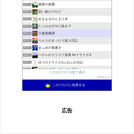
秘密の楽園
887位
若い衆のブログ
888位
めるまるのとまり木
889位
たこわさびサビ抜きで
890位
ラ族冒険譚
891位
りんりのまったり盗人日記
892位
まふゆの落書き
893位
ハナレのコツコツ金策 forドラクエX
894位
ゆうのドラクエXふわふわ日記
895位
ドラクエ10 ぱふぱふ日記
896位
このカテゴリを全て表示
不思議の国のドラクエ10ブログ2
897位
参加する
もきゅブロ
898位
このブログに投票する
広告