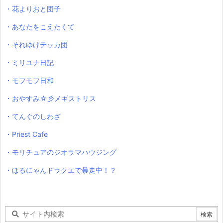
・花よりおと団子
・あなたをこえたくて
・それゆけテッカ団
・ミリユナ日記
・モフモフ日和
・おやすみ☆彡メギストリス
・てんぐのしわざ
・Priest Cafe
・モリチュアのジオラマハウジング
・ほるにゃんドラクエで暴走中！？