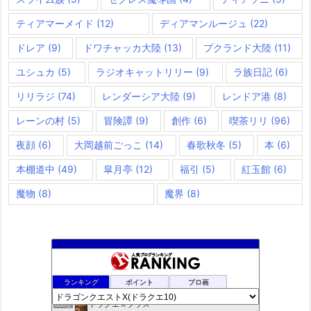
ティアマーメイド
(12)
ディアマンルージュ
(22)
ドレア
(9)
ドワチャッカ大陸
(13)
プクランド大陸
(11)
ユシュカ
(5)
ラジオキャットリリー
(9)
ラ族日記
(6)
リリラジ
(74)
レンダーシア大陸
(9)
レンドア港
(8)
レーンの村
(5)
冒険譚
(9)
創作
(6)
喫茶リリ
(96)
夜顔
(6)
大岡越前ごっこ
(14)
春歌秋冬
(5)
本
(6)
本棚道中
(49)
皐月亭
(12)
福引
(5)
紅玉館
(6)
魔物
(8)
魔界
(8)
夢路電信草紙
884位
ランキング
ポイント
ブロ画
ドラクエ10ぱふぱふの向こう側
885位
ドラクエＸプラス
886位