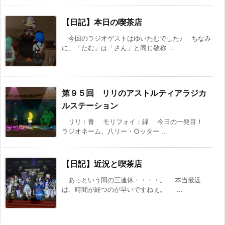
【日記】本日の喫茶店
今回のラジオゲストはゆいたむでした♪ ちなみ
に、「たむ」は「さん」と同じ敬称 ...
第９５回 リリのアストルティアラジカ
ルステーション
リリ：青 モリフォイ：緑 今日の一発目！
ラジオネーム、八リー・○ッター ...
【日記】近況と喫茶店
あっという間の三連休・・・・。 本当最近
は、時間が経つのが早いですねぇ。 ...