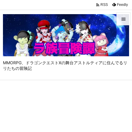

Feedly
RSS


メニュ

サイド

MMORPG、ドラゴンクエストⅩの舞台アストルティアに住んでるリ
前へ
リたちの冒険記

次へ

検索