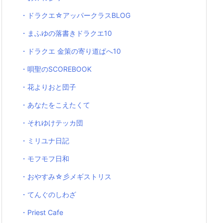
・ドラクエ☆アッパークラスBLOG
・まふゆの落書きドラクエ10
・ドラクエ 金策の寄り道ぱへ10
・唄聖のSCOREBOOK
・花よりおと団子
・あなたをこえたくて
・それゆけテッカ団
・ミリユナ日記
・モフモフ日和
・おやすみ☆彡メギストリス
・てんぐのしわざ
・Priest Cafe