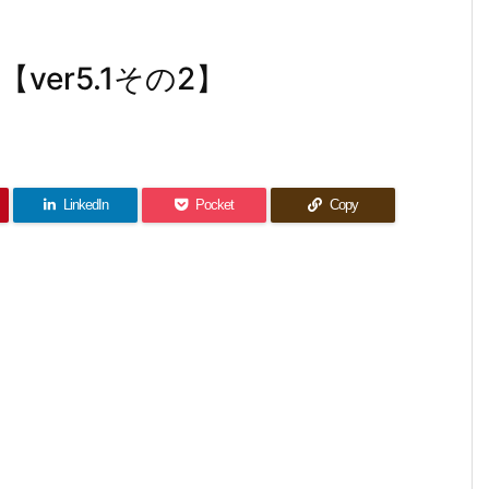
er5.1その2】
LinkedIn
Pocket
Copy