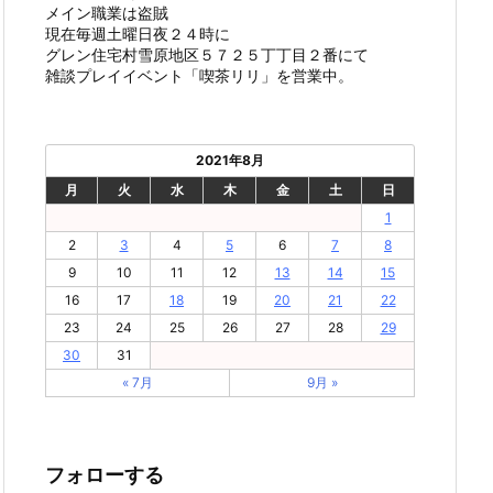
メイン職業は盗賊
現在毎週土曜日夜２４時に
グレン住宅村雪原地区５７２５丁丁目２番にて
雑談プレイイベント「喫茶リリ」を営業中。
2021年8月
月
火
水
木
金
土
日
1
2
3
4
5
6
7
8
9
10
11
12
13
14
15
16
17
18
19
20
21
22
23
24
25
26
27
28
29
30
31
« 7月
9月 »
フォローする