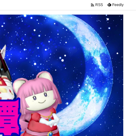

Feedly
RSS