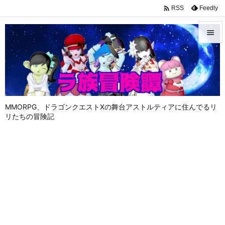

Feedly
RSS


メニュ

サイド

MMORPG、ドラゴンクエストⅩの舞台アストルティアに住んでるリ
前へ
リたちの冒険記

次へ

検索