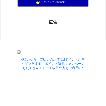
ゆるふわエル子になりたくて(｀・ω・´)
901位
このブログに投票する
広告
d払いなら、支払いのたびにdポイントがザ
クザクたまる！ポイント還元キャンペーン
もたくさん！ドコモ以外の方もご利用OK