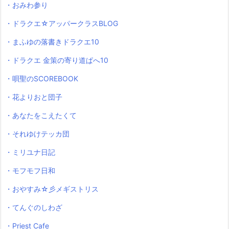
・おみわ参り
・ドラクエ☆アッパークラスBLOG
・まふゆの落書きドラクエ10
・ドラクエ 金策の寄り道ぱへ10
・唄聖のSCOREBOOK
・花よりおと団子
・あなたをこえたくて
・それゆけテッカ団
・ミリユナ日記
・モフモフ日和
・おやすみ☆彡メギストリス
・てんぐのしわざ
・Priest Cafe