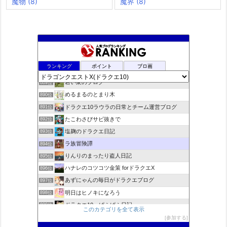
魔物
(8)
魔界
(8)
rosappiのブログ
887位
ランキング
ポイント
ブロ画
小さな村
888位
若い衆のブログ
889位
めるまるのとまり木
890位
ドラクエ10ラウラの日常とチーム運営ブログ
891位
たこわさびサビ抜きで
892位
塩麹のドラクエ日記
893位
ラ族冒険譚
894位
りんりのまったり盗人日記
895位
ハナレのコツコツ金策 forドラクエX
896位
あずにゃんの毎日がドラクエブログ
897位
明日はヒノキになろう
898位
ドラクエ10 ぱふぱふ日記
899位
このカテゴリを全て表示
Run Run♪ ☆Slime★ 〜ドラクエ10攻略ブログ〜
900位
参加する