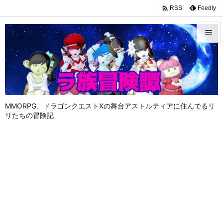

Feedly
RSS


メニュ

サイド

MMORPG、ドラゴンクエストⅩの舞台アストルティアに住んでるリ
前へ
リたちの冒険記

次へ

検索