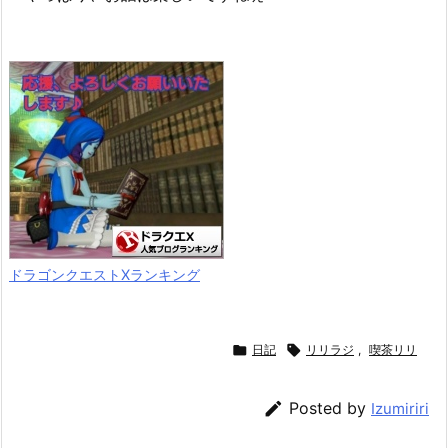
ドラゴンクエストXランキング

日記

リリラジ
,
喫茶リリ

Posted by
Izumiriri