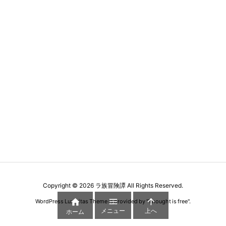
Copyright ©
2026
ラ族冒険譚
All Rights Reserved.



WordPress Luxeritas Theme is provided by "
Thought is free
".
メニュー
上へ
ホーム