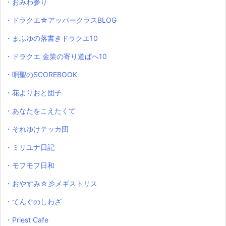
・おみわ参り
・ドラクエ☆アッパークラスBLOG
・まふゆの落書きドラクエ10
・ドラクエ 金策の寄り道ぱへ10
・唄聖のSCOREBOOK
・花よりおと団子
・あなたをこえたくて
・それゆけテッカ団
・ミリユナ日記
・モフモフ日和
・おやすみ☆彡メギストリス
・てんぐのしわざ
・Priest Cafe