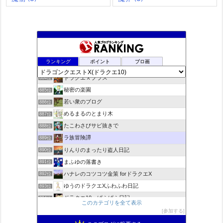
夢路電信草紙
882位
ランキング
ポイント
ブロ画
ドラクエ10ぱふぱふの向こう側
883位
ドラクエＸプラス
884位
秘密の楽園
885位
若い衆のブログ
886位
めるまるのとまり木
887位
たこわさびサビ抜きで
888位
ラ族冒険譚
889位
りんりのまったり盗人日記
890位
まふゆの落書き
891位
ハナレのコツコツ金策 forドラクエX
892位
ゆうのドラクエXふわふわ日記
893位
ドラクエ10 ぱふぱふ日記
894位
このカテゴリを全て表示
不思議の国のドラクエ10ブログ2
895位
参加する
もきゅブロ
896位