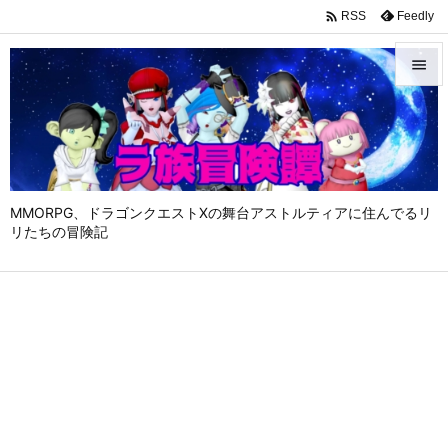

Feedly
RSS


メニュ

サイド

MMORPG、ドラゴンクエストⅩの舞台アストルティアに住んでるリ
前へ
リたちの冒険記

次へ

検索