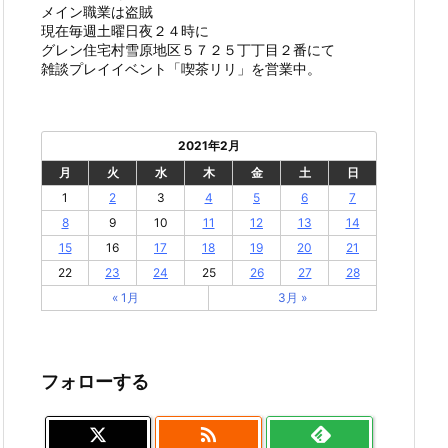
メイン職業は盗賊
現在毎週土曜日夜２４時に
グレン住宅村雪原地区５７２５丁丁目２番にて
雑談プレイイベント「喫茶リリ」を営業中。
2021年2月
月
火
水
木
金
土
日
1
2
3
4
5
6
7
8
9
10
11
12
13
14
15
16
17
18
19
20
21
22
23
24
25
26
27
28
« 1月
3月 »
フォローする
