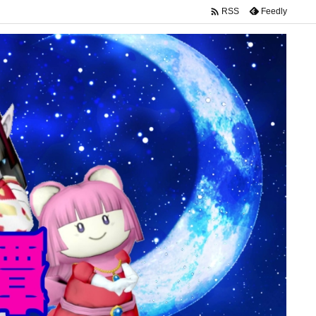

Feedly
RSS