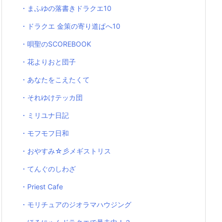
・まふゆの落書きドラクエ10
・ドラクエ 金策の寄り道ぱへ10
・唄聖のSCOREBOOK
・花よりおと団子
・あなたをこえたくて
・それゆけテッカ団
・ミリユナ日記
・モフモフ日和
・おやすみ☆彡メギストリス
・てんぐのしわざ
・Priest Cafe
・モリチュアのジオラマハウジング