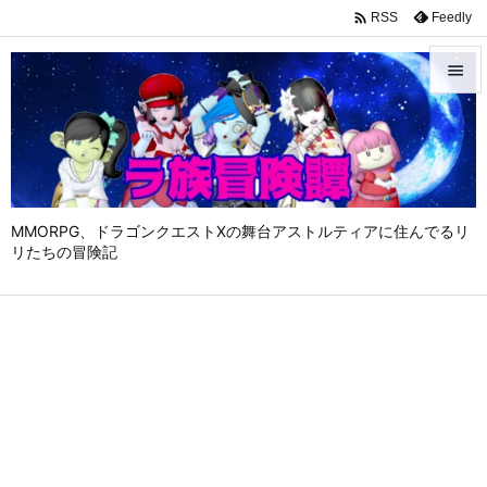

Feedly
RSS


メニュ

サイド

MMORPG、ドラゴンクエストⅩの舞台アストルティアに住んでるリ
前へ
リたちの冒険記

次へ

検索