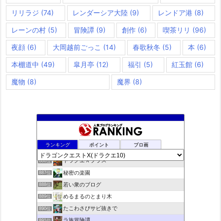
リリラジ
(74)
レンダーシア大陸
(9)
レンドア港
(8)
レーンの村
(5)
冒険譚
(9)
創作
(6)
喫茶リリ
(96)
夜顔
(6)
大岡越前ごっこ
(14)
春歌秋冬
(5)
本
(6)
本棚道中
(49)
皐月亭
(12)
福引
(5)
紅玉館
(6)
魔物
(8)
魔界
(8)
夢路電信草紙
884位
ランキング
ポイント
ブロ画
ドラクエ10ぱふぱふの向こう側
885位
ドラクエＸプラス
886位
秘密の楽園
887位
若い衆のブログ
888位
めるまるのとまり木
889位
たこわさびサビ抜きで
890位
ラ族冒険譚
891位