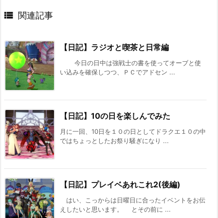

関連記事
【日記】ラジオと喫茶と日常編
今日の日中は強戦士の書を使ってオーブと使
い込みを確保しつつ、ＰＣでアドセン ...
【日記】10の日を楽しんでみた
月に一回、10日を１０の日としてドラクエ１０の中
ではちょっとしたお祭り騒ぎになり ...
【日記】プレイベあれこれ2(後編)
はい、こっからは日曜日に合ったイベントをお伝
えしたいと思います。 とその前に ...