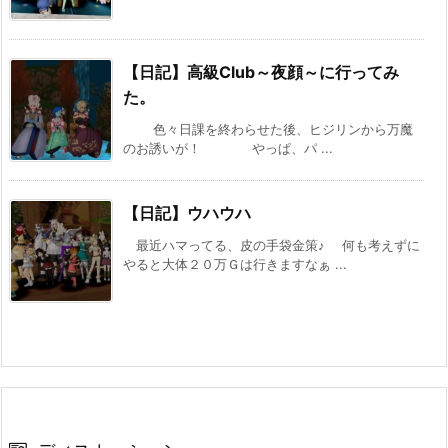
【日記】高級Club～夜顔～に行ってみ
た。
色々日課を終わらせた後、ヒジリンから万魔
のお誘いが！ やっぱ、パ ...
【日記】ウハウハ
最近ハマってる、皮の手袋金策♪ 何も考えずに
やると大体２０万Ｇは行きますなぁ ...