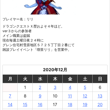
プレイヤー名：リリ
ドラゴンクエストＸ歴およそ４年ほど。
ver３からの参加者
メイン職業は盗賊
現在毎週土曜日夜２４時に
グレン住宅村雪原地区５７２５丁丁目２番にて
雑談プレイイベント「喫茶リリ」を営業中。
2020年12月
月
火
水
木
金
土
日
1
2
3
4
5
6
7
8
9
10
11
12
13
14
15
16
17
18
19
20