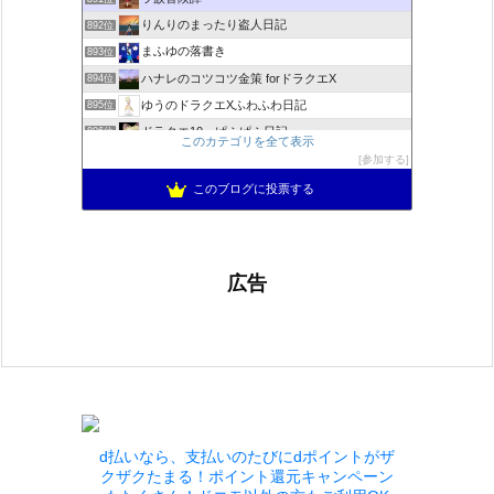
りんりのまったり盗人日記
892位
まふゆの落書き
893位
ハナレのコツコツ金策 forドラクエX
894位
ゆうのドラクエXふわふわ日記
895位
ドラクエ10 ぱふぱふ日記
896位
このカテゴリを全て表示
不思議の国のドラクエ10ブログ2
897位
参加する
もきゅブロ
898位
このブログに投票する
広告
d払いなら、支払いのたびにdポイントがザ
クザクたまる！ポイント還元キャンペーン