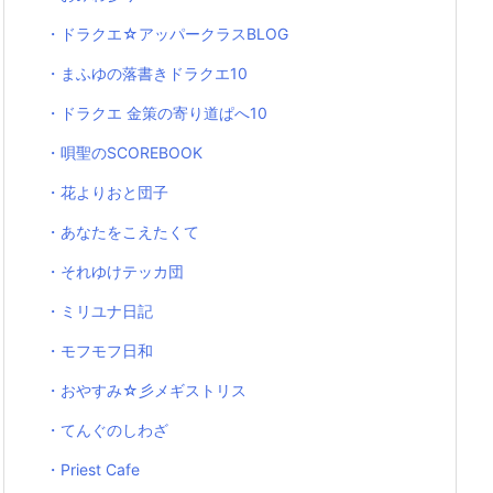
・ドラクエ☆アッパークラスBLOG
・まふゆの落書きドラクエ10
・ドラクエ 金策の寄り道ぱへ10
・唄聖のSCOREBOOK
・花よりおと団子
・あなたをこえたくて
・それゆけテッカ団
・ミリユナ日記
・モフモフ日和
・おやすみ☆彡メギストリス
・てんぐのしわざ
・Priest Cafe