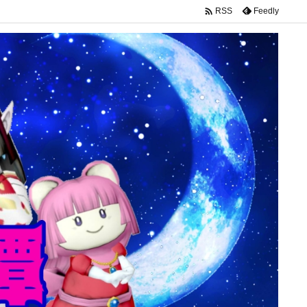

Feedly
RSS