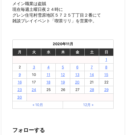
メイン職業は盗賊
現在毎週土曜日夜２４時に
グレン住宅村雪原地区５７２５丁丁目２番にて
雑談プレイイベント「喫茶リリ」を営業中。
2020年11月
月
火
水
木
金
土
日
1
2
3
4
5
6
7
8
9
10
11
12
13
14
15
16
17
18
19
20
21
22
23
24
25
26
27
28
29
30
« 10月
12月 »
フォローする