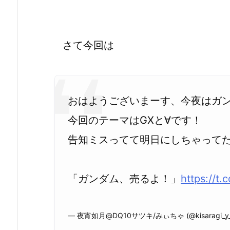
さて今回は
おはようございまーす、今夜はガ
今回のテーマはGXと∀です！
告知ミスってて明日にしちゃって
「ガンダム、売るよ！」
https://t
— 夜宵如月@DQ10サツキ/みぃちゃ (@kisaragi_y_