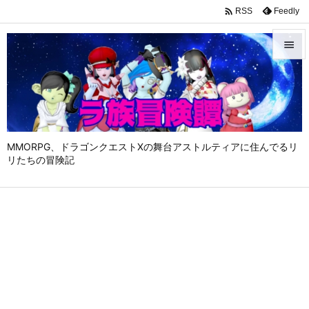

Feedly
RSS


メニュ

サイド

MMORPG、ドラゴンクエストⅩの舞台アストルティアに住んでるリ
前へ
リたちの冒険記

次へ

検索