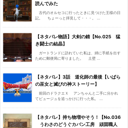
読んでみた
古代のオルセコに行ったときに見つけた王様の日
記。 ちょーっと拝見して・・・。 ...
【ネタバレ物語】大剣の錆【No.025 猛
き闘士の結晶】
ガートランドに訪れていた私は、姉に手紙を出す
ために郵便局に寄りました。 土壁 ...
【ネタバレ】3話 道化師の最後【いばら
の巫女と滅びの神ストーリー】
前回のドラクエＸ アンちゃんと二手に分かれ
てピュージュを追っかけに行った私。 ...
【ネタバレ】持ち物増やそう！【No.036
うわさのどうぐカバン工房 頑固職人