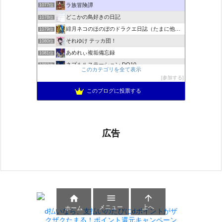
ラ族冒険譚
1077位
どこかの鳥好きの日記
1078位
緋月ネコのほのぼのドラクエ日誌（たまに他のことも書いてます)
1079位
それゆけ テッカ団！
1080位
あめれぃ複垢備忘録
1081位
ネプルルステーション DQ10
1082位
このカテゴリを全て表示
アリアドネからのお便り『Aria de nouvelles』
1083位
参加する
ぽんこつゲーマーのひみつきち
1084位
このブログに投票する
広告



メニュー
上へ
ホーム
d払いなら、支払いのたびにdポイントがザ
クザクたまる！ポイント還元キャンペーン