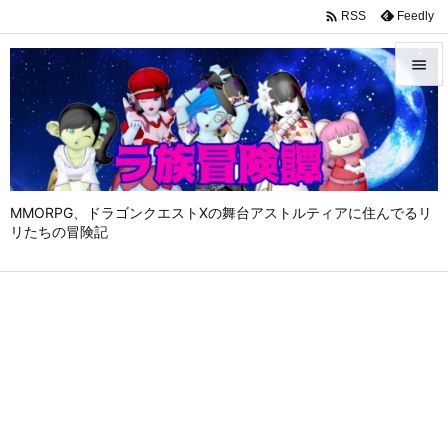

Feedly
RSS


メニュ

サイド

MMORPG、ドラゴンクエストⅩの舞台アストルティアに住んでるリ
前へ
リたちの冒険記

次へ

検索