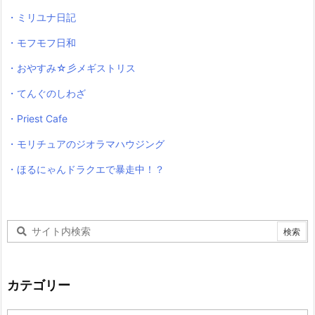
・ミリユナ日記
・モフモフ日和
・おやすみ☆彡メギストリス
・てんぐのしわざ
・Priest Cafe
・モリチュアのジオラマハウジング
・ほるにゃんドラクエで暴走中！？
カテゴリー
カ