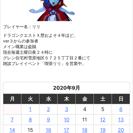
プレイヤー名：リリ
ドラゴンクエストＸ歴およそ４年ほど。
ver３からの参加者
メイン職業は盗賊
現在毎週土曜日夜２４時に
グレン住宅村雪原地区５７２５丁丁目２番にて
雑談プレイイベント「喫茶リリ」を営業中。
2020年9月
月
火
水
木
金
土
日
1
2
3
4
5
6
7
8
9
10
11
12
13
14
15
16
17
18
19
20