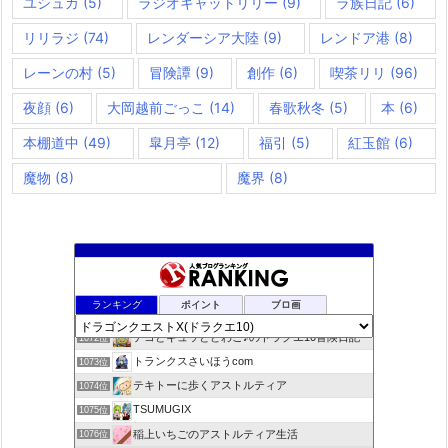
ユシュカ
(5)
ラジオキャットリリー
(9)
ラ族日記
(6)
リリラジ
(74)
レンダーシア大陸
(9)
レンドア港
(8)
レーンの村
(5)
冒険譚
(9)
創作
(6)
喫茶リリ
(96)
夜顔
(6)
大岡越前ごっこ
(14)
春歌秋冬
(5)
本
(6)
本棚道中
(49)
皐月亭
(12)
福引
(5)
紅玉館
(6)
魔物
(8)
魔界
(8)
咲くやこのはな
1070位
ランキング
ポイント
ブロ画
ドラクエ10ラウラの日常とチーム運営ブログ
1071位
デコとギュッとどわこ♪のドラクエ10冒険日記
1072位
トランクスさいほうcom
1073位
テキトーに歩くアストルティア
1074位
TSUMUGIX
1075位
稲上いちごのアストルティア生活
1076位