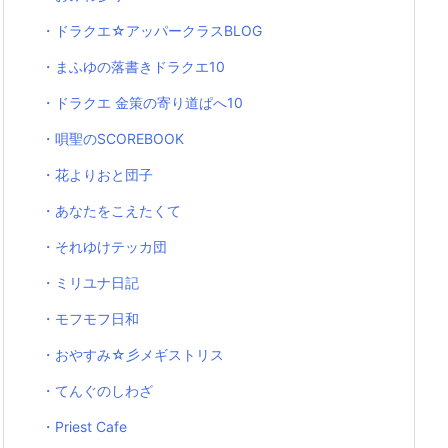
・ドラクエ☆アッパークラスBLOG
・まふゆの落書きドラクエ10
・ドラクエ 金策の寄り道ぱへ10
・唄聖のSCOREBOOK
・花よりおと団子
・あなたをこえたくて
・それゆけテッカ団
・ミリユナ日記
・モフモフ日和
・おやすみ☆彡メギストリス
・てんぐのしわざ
・Priest Cafe