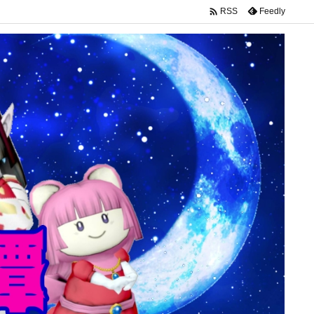

Feedly
RSS