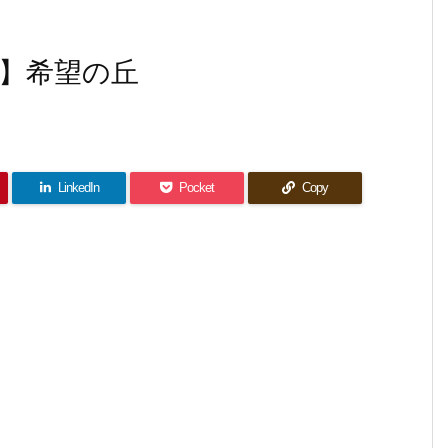
】希望の丘
LinkedIn
Pocket
Copy