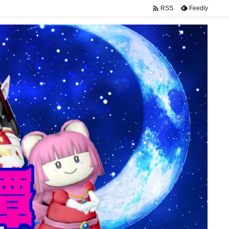

Feedly
RSS