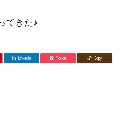
ってきた♪
LinkedIn
Pocket
Copy