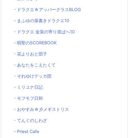
・ドラクエ☆アッパークラスBLOG
・まふゆの落書きドラクエ10
・ドラクエ 金策の寄り道ぱへ10
・唄聖のSCOREBOOK
・花よりおと団子
・あなたをこえたくて
・それゆけテッカ団
・ミリユナ日記
・モフモフ日和
・おやすみ☆彡メギストリス
・てんぐのしわざ
・Priest Cafe