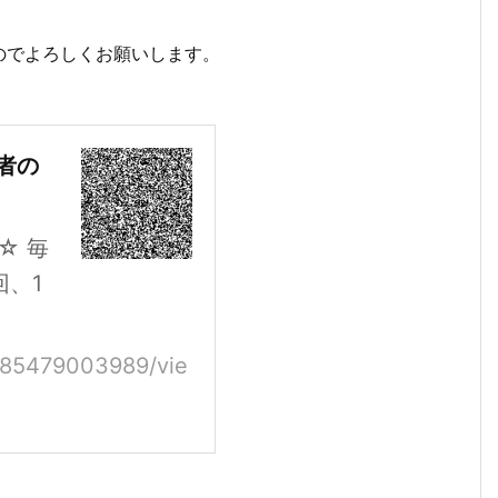
のでよろしくお願いします。
者の
☆ 毎
回、1
/1085479003989/vie